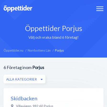
Öppettider Porjus
Välj och vraka bland 6 företag!
Öppettider.nu
Norrbottens Län
Porjus
6
Företag inom
Porjus
ALLA KATEGORIER
Skidbacken
Villavägen
,
982 60
Porjus