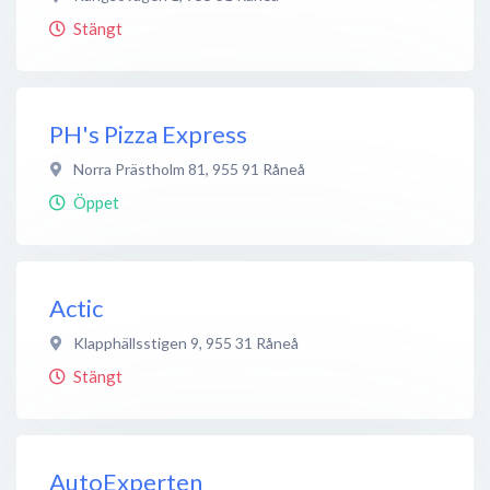
Stängt
PH's Pizza Express
Norra Prästholm 81
,
955 91
Råneå
Öppet
Actic
Klapphällsstigen 9
,
955 31
Råneå
Stängt
AutoExperten