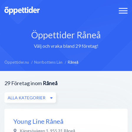
Öppettider Råneå
Välj och vraka bland 29 företag!
Öppettider.nu
Norrbottens Län
Råneå
29
Företag inom
Råneå
ALLA KATEGORIER
Young Line Råneå
Kängsövägen 1
,
955 31
Råneå