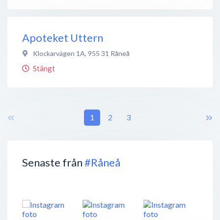
Apoteket Uttern
Klockarvägen 1A
,
955 31
Råneå
Stängt
1
2
3
Senaste från
#Råneå