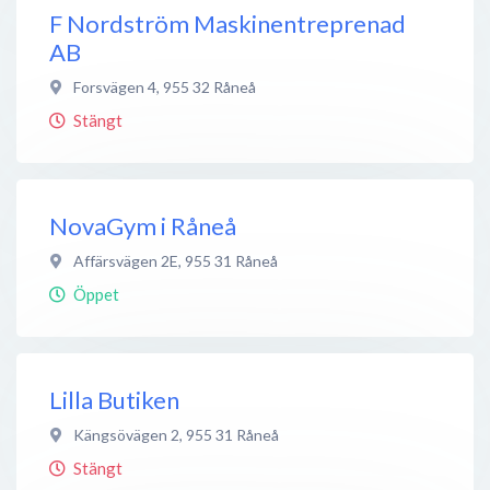
F Nordström Maskinentreprenad
AB
Forsvägen 4
,
955 32
Råneå
Stängt
NovaGym i Råneå
Affärsvägen 2E
,
955 31
Råneå
Öppet
Lilla Butiken
Kängsövägen 2
,
955 31
Råneå
Stängt