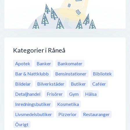
Kategorier i Råneå
Apotek
Banker
Bankomater
Bar & Nattklubb
Bensinstationer
Bibliotek
Bildelar
Bilverkstäder
Butiker
Caféer
Detaljhandel
Frisörer
Gym
Hälsa
Inredningsbutiker
Kosmetika
Livsmedelsbutiker
Pizzerior
Restauranger
Övrigt