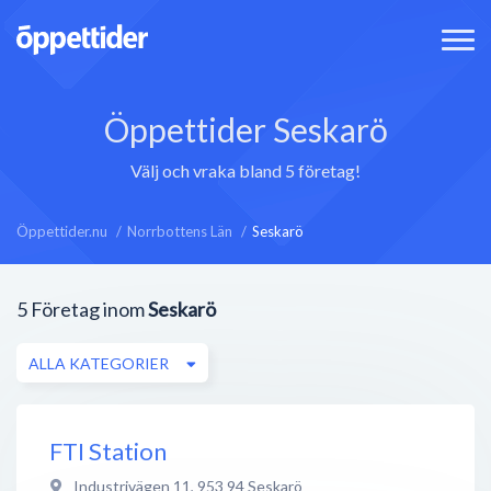
Öppettider Seskarö
Välj och vraka bland 5 företag!
Öppettider.nu
Norrbottens Län
Seskarö
5
Företag inom
Seskarö
ALLA KATEGORIER
FTI Station
Industrivägen 11
,
953 94
Seskarö