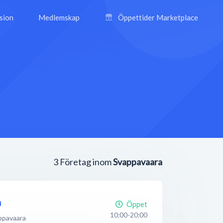
ision
Medlemskap
Öppettider Marketplace
3
Företag inom
Svappavaara
a
Öppet
10:00-20:00
ppavaara