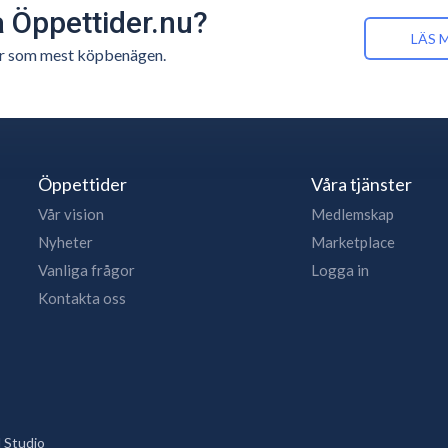
å Öppettider.nu?
LÄS 
n är som mest köpbenägen.
Öppettider
Våra tjänster
Vår vision
Medlemskap
Nyheter
Marketplace
Vanliga frågor
Logga in
Kontakta oss
 Studio