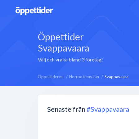
Öppettider
Svappavaara
Välj och vraka bland 3 företag!
Öppettider.nu
Norrbottens Län
Svappavaara
Senaste från
#Svappavaara