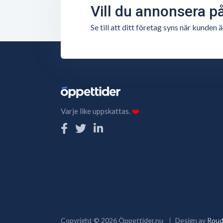
Vill du annonsera p
Se till att ditt företag syns när kunde
Varje like uppskattas.
❤️
Copyright ©
2026
Öppettider.nu
Design av
Roud