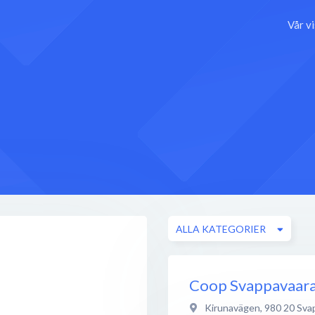
Vår v
ALLA KATEGORIER
Coop Svappavaar
Kirunavägen
,
980 20
Sva