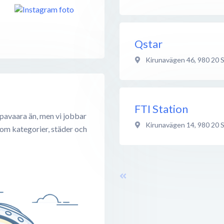
Qstar
Kirunavägen 46
,
980 20
FTI Station
pavaara än, men vi jobbar
Kirunavägen 14
,
980 20
 om kategorier, städer och