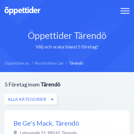
Öppettider Tärendö
Välj och vraka bland 5 företag!
Öppettider.nu
Norrbottens Län
Tärendö
5
Företag inom
Tärendö
ALLA KATEGORIER
Be Ge's Mack, Tärendö
Lehonmäki 15
,
980 61
Tärendö