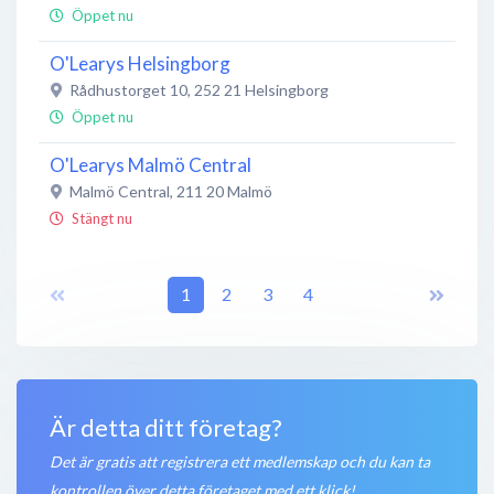
Öppet nu
O'Learys Helsingborg
Rådhustorget 10
,
252 21
Helsingborg
Öppet nu
O'Learys Malmö Central
Malmö Central
,
211 20
Malmö
Stängt nu
O'Learys Stockholm Arlanda T2
Arlanda Terminal 2
1
,
190 60
2
Stockholm-Arlanda
3
4
Stängt nu
O'Learys Göteborg Södra
Mölndalsvägen 95
,
412 63
Göteborg
Är detta ditt företag?
Stängt nu
Det är gratis att registrera ett medlemskap och du kan ta
O'Learys Bollnäs
kontrollen över detta företaget med ett klick!