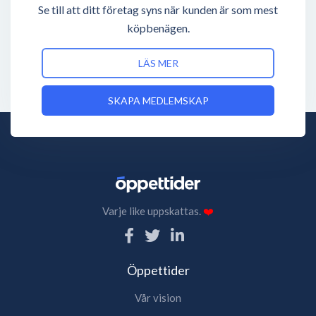
Se till att ditt företag syns när kunden är som mest
köpbenägen.
LÄS MER
SKAPA MEDLEMSKAP
Varje like uppskattas.
❤️
Öppettider
Vår vision