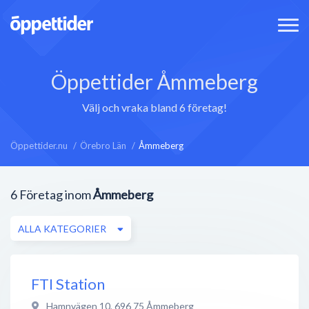
Öppettider Åmmeberg
Välj och vraka bland 6 företag!
Öppettider.nu
Örebro Län
Åmmeberg
6
Företag inom
Åmmeberg
ALLA KATEGORIER
FTI Station
Hamnvägen 10
,
696 75
Åmmeberg