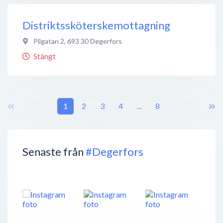
Distriktssköterskemottagning
Pilgatan 2
,
693 30
Degerfors
Stängt
1
2
3
4
...
8
Senaste från
#Degerfors