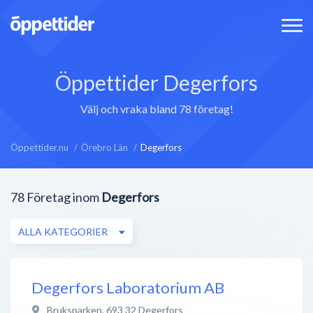
Öppettider Degerfors
Välj och vraka bland 78 företag!
Öppettider.nu
Örebro Län
Degerfors
78
Företag inom
Degerfors
ALLA KATEGORIER
Degerfors Laboratorium AB
Bruksparken
,
693 32
Degerfors