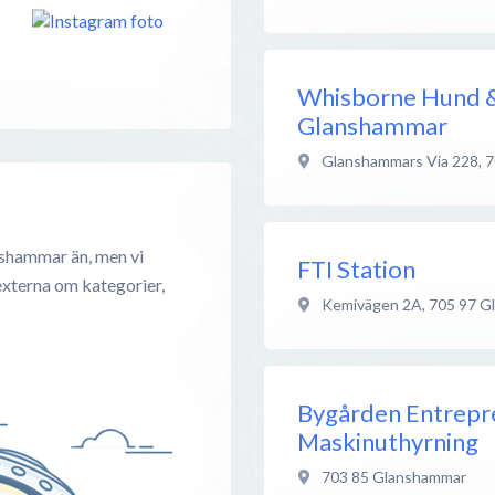
Whisborne Hund & 
Glanshammar
Glanshammars Via 228
,
7
nshammar än, men vi
FTI Station
externa om kategorier,
Kemivägen 2A
,
705 97
G
Bygården Entrepr
Maskinuthyrning
703 85
Glanshammar