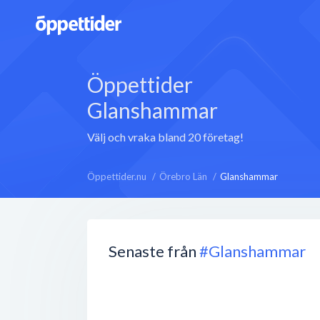
Öppettider
Glanshammar
Välj och vraka bland 20 företag!
Öppettider.nu
Örebro Län
Glanshammar
Senaste från
#Glanshammar