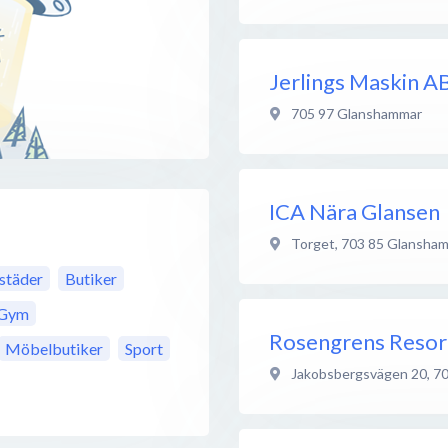
Jerlings Maskin A
705 97
Glanshammar
ICA Nära Glansen
Torget
,
703 85
Glansha
städer
Butiker
Gym
Rosengrens Resor
Möbelbutiker
Sport
Jakobsbergsvägen 20
,
70