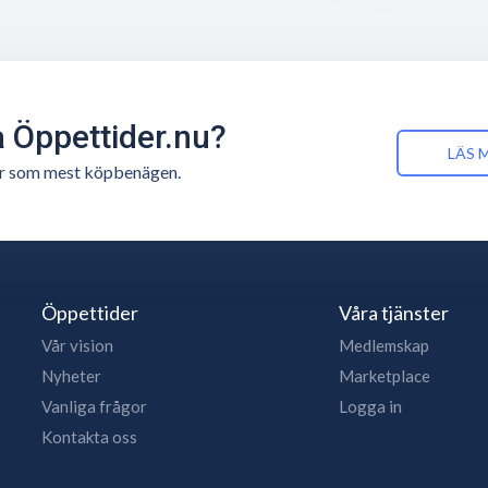
å Öppettider.nu?
LÄS 
n är som mest köpbenägen.
Öppettider
Våra tjänster
Vår vision
Medlemskap
Nyheter
Marketplace
Vanliga frågor
Logga in
Kontakta oss