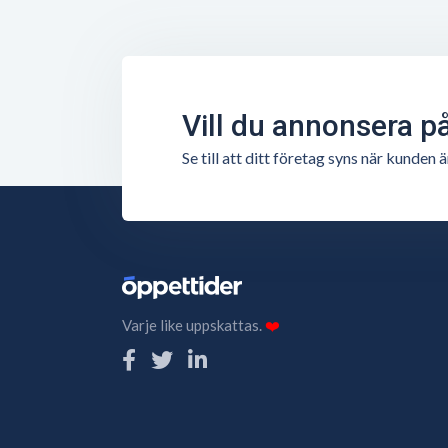
Vill du annonsera p
Se till att ditt företag syns när kunde
Varje like uppskattas.
❤️