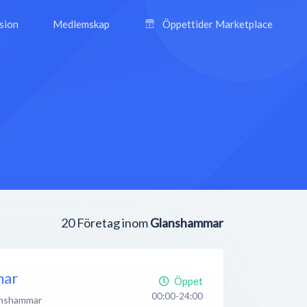
ision
Medlemskap
Öppettider Marketplace
20
Företag inom
Glanshammar
mar
Öppet
00:00-24:00
nshammar