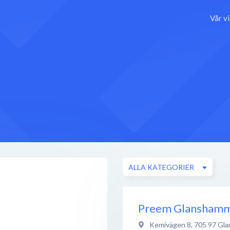
Vår v
ALLA KATEGORIER
Preem Glansham
Kemivägen 8
,
705 97
Gla