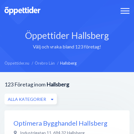
Öppettider Hallsberg
Välj och vraka bland 123 företag!
Öppettider.nu
Örebro Län
Hallsberg
123
Företag inom
Hallsberg
ALLA KATEGORIER
Optimera Bygghandel Hallsberg
Industrigatan 11
,
694 32
Hallsberg