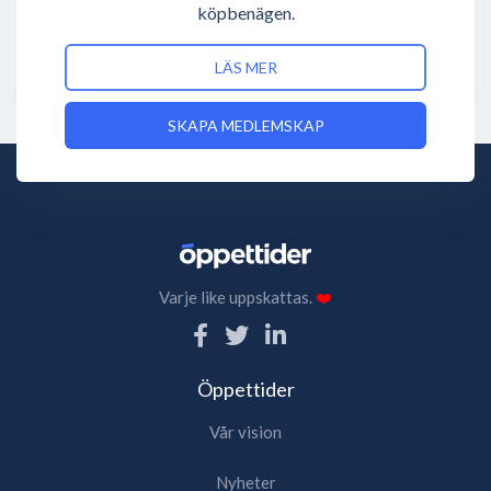
köpbenägen.
LÄS MER
SKAPA MEDLEMSKAP
Varje like uppskattas.
❤️
Öppettider
Vår vision
Nyheter