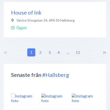
House of Ink
Västra Storgatan 54
,
694 30
Hallsberg
Öppet
1
2
3
4
...
11
Senaste från
#Hallsberg