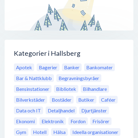
Kategorier i Hallsberg
Apotek
Bagerier
Banker
Bankomater
Bar & Nattklubb
Begravningsbyråer
Bensinstationer
Bibliotek
Bilhandlare
Bilverkstäder
Bostäder
Butiker
Caféer
Data och IT
Detaljhandel
Djurtjänster
Ekonomi
Elektronik
Fordon
Frisörer
Gym
Hotell
Hälsa
Ideella organisationer