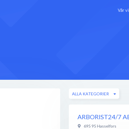
Vår v
ALLA KATEGORIER
ARBORIST24/7 A
695 95
Hasselfors