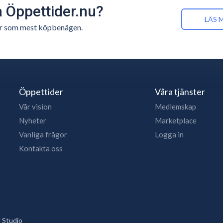
å Öppettider.nu?
LÄS 
n är som mest köpbenägen.
Öppettider
Våra tjänster
Vår vision
Medlemskap
Nyheter
Marketplace
Vanliga frågor
Logga in
Kontakta oss
 Studio