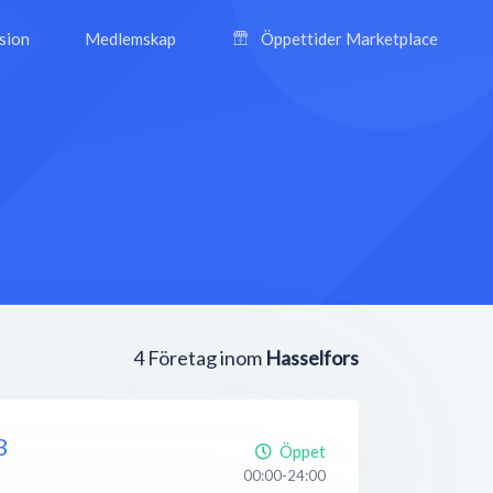
ision
Medlemskap
Öppettider Marketplace
4
Företag inom
Hasselfors
B
Öppet
00:00-24:00