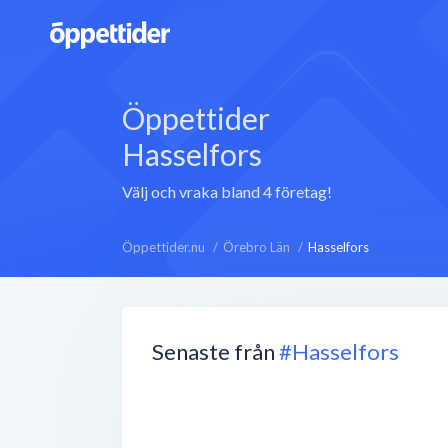
Öppettider
Hasselfors
Välj och vraka bland 4 företag!
Öppettider.nu
Örebro Län
Hasselfors
Senaste från
#Hasselfors