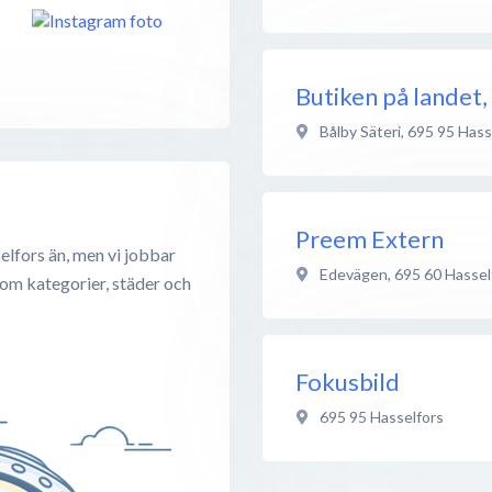
Butiken på landet,
Bålby Säteri
,
695 95
Hass
Preem Extern
elfors än, men vi jobbar
Edevägen
,
695 60
Hassel
 om kategorier, städer och
Fokusbild
695 95
Hasselfors