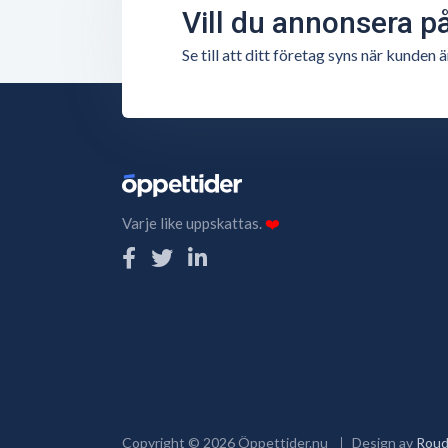
Vill du annonsera p
Se till att ditt företag syns när kunde
Varje like uppskattas.
❤️
Copyright ©
2026
Öppettider.nu
Design av
Roud