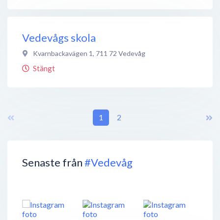
Vedevågs skola
Kvarnbackavägen 1
,
711 72
Vedevåg
Stängt
1
2
Senaste från
#Vedevåg