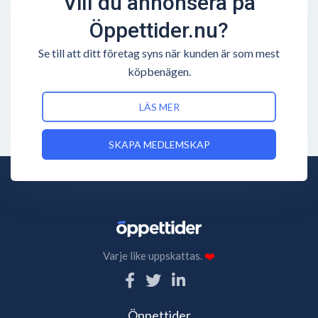
Vill du annonsera på
Öppettider.nu?
Se till att ditt företag syns när kunden är som mest
köpbenägen.
LÄS MER
SKAPA MEDLEMSKAP
Varje like uppskattas.
❤️
Öppettider