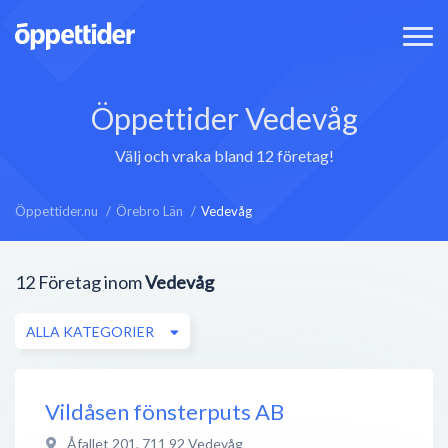
Öppettider Vedevåg
Välj och vraka bland 12 företag!
Öppettider.nu
Örebro Län
Vedevåg
12
Företag inom
Vedevåg
ALLA KATEGORIER
Vildåsen fönsterputs AB
Åfallet 201
,
711 92
Vedevåg