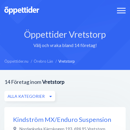
Öppettider Vretstorp
Välj och vraka bland 14 företag!
Öppettider.nu
Örebro Län
Vretstorp
14
Företag inom
Vretstorp
ALLA KATEGORIER
Kindström MX/Enduro Suspension
Nordankyrka Kärrskogen 193
,
694 95
Vretstorp