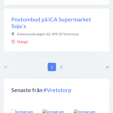
Postombud på ICA Supermarket
Soja´s
Askersundsvägen 63
,
694 50
Vretstorp
Stängt
1
2
Senaste från
#Vretstorp