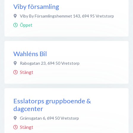
Viby församling
Viby By Församlingshemmet 143
,
694 95
Vretstorp
Öppet
Wahléns Bil
Rabogatan 23
,
694 50
Vretstorp
Stängt
Esslatorps gruppboende &
dagcenter
Gränsgatan 6
,
694 50
Vretstorp
Stängt