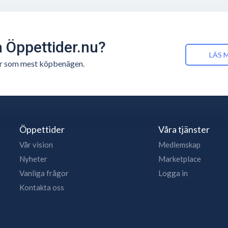
å Öppettider.nu?
LÄS 
n är som mest köpbenägen.
Öppettider
Våra tjänster
Vår vision
Medlemskap
Nyheter
Marketplace
Vanliga frågor
Logga in
Kontakta oss