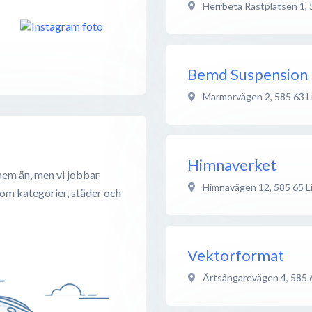
Herrbeta Rastplatsen 1
,
Bemd Suspension
Marmorvägen 2
,
585 63
L
Himnaverket
hem än, men vi jobbar
Himnavägen 12
,
585 65
L
 om kategorier, städer och
Vektorformat
Ärtsångarevägen 4
,
585 