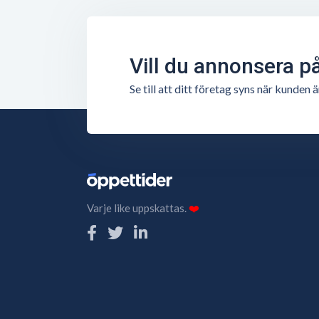
Vill du annonsera p
Se till att ditt företag syns när kunde
Varje like uppskattas.
❤️