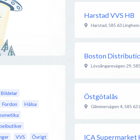
Harstad VVS HB
Harstad
,
585 63
Linghem
Boston Distributi
Lövsångarevägen 29
,
585
Bildelar
Östgötalås
Fordon
Hälsa
Glimmervägen 4
,
585 63
osmetika
elbutiker
ICA Supermarket 
nger
VVS
Övrigt