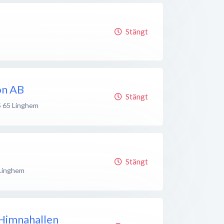
Stängt
on AB
Stängt
 65
Linghem
Stängt
Linghem
Himnahallen