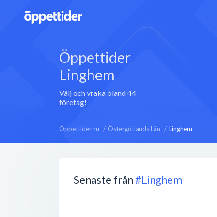
Öppettider
Linghem
Välj och vraka bland 44
företag!
Öppettider.nu
Östergötlands Län
Linghem
Senaste från
#Linghem