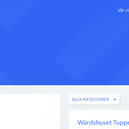
Vår v
ALLA KATEGORIER
Wärdshuset Tupp