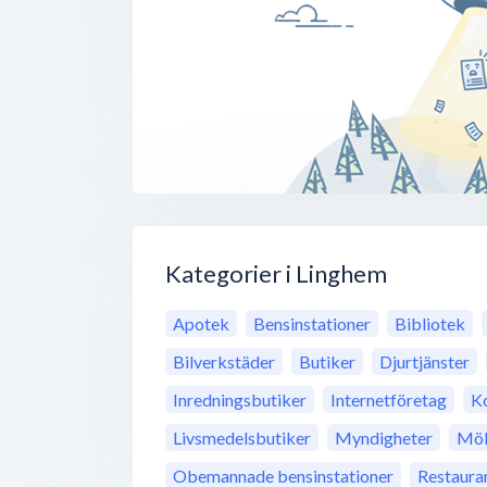
Kategorier i Linghem
Apotek
Bensinstationer
Bibliotek
Bilverkstäder
Butiker
Djurtjänster
Inredningsbutiker
Internetföretag
K
Livsmedelsbutiker
Myndigheter
Möb
Obemannade bensinstationer
Restaura