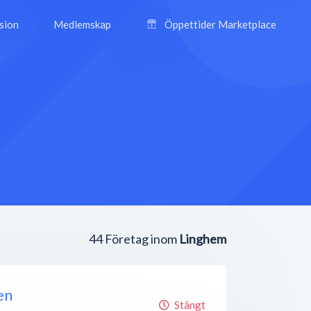
ision
Medlemskap
Öppettider Marketplace
44
Företag inom
Linghem
en
Stängt