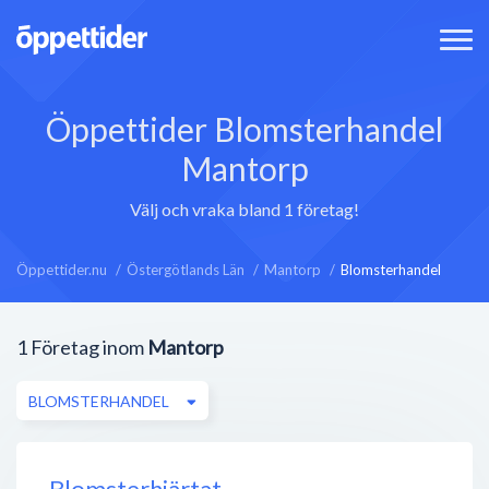
Öppettider Blomsterhandel
Mantorp
Välj och vraka bland 1 företag!
Öppettider.nu
Östergötlands Län
Mantorp
Blomsterhandel
1
Företag inom
Mantorp
BLOMSTERHANDEL
Blomsterhjärtat