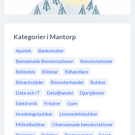
Kategorier i Mantorp
Apotek
Bankomater
Bemannade Bensinstationer
Bensinstationer
Bibliotek
Bildelar
Bilhandlare
Bilverkstäder
Blomsterhandel
Butiker
Data och IT
Detaljhandel
Djurtjänster
Elektronik
Frisörer
Gym
Inredningsbutiker
Livsmedelsbutiker
Möbelbutiker
Obemannade bensinstationer
Pizzerior
Religion
Restauranger
Sport