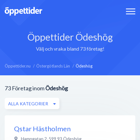
Öppettider Ödeshög
Välj och vraka bland 73 företag!
Öppettider.nu
Östergötlands Län
Ödeshög
73
Företag inom
Ödeshög
ALLA KATEGORIER
Qstar Hästholmen
Hamngatan 2
,
599 93
Ödeshög