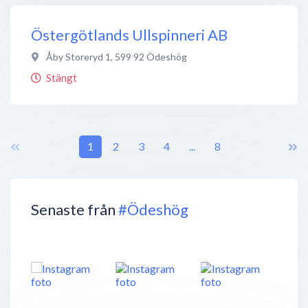
Östergötlands Ullspinneri AB
Åby Storeryd 1
,
599 92
Ödeshög
Stängt
1
2
3
4
...
8
Senaste från
#Ödeshög