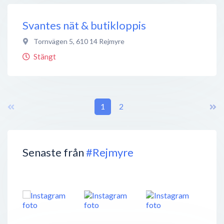
Svantes nät & butikloppis
Tornvägen 5
,
610 14
Rejmyre
Stängt
1
2
Senaste från
#Rejmyre