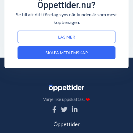
Öppettider.nu?
Se till att ditt företag syns när kunden är som mest
köpbenägen.
LÄS MER
SKAPA MEDLEMSKAP
Varje like uppskattas.
❤️
Öppettider