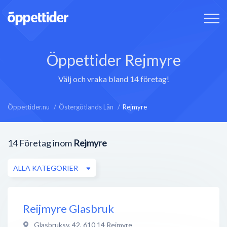
Öppettider Rejmyre
Välj och vraka bland 14 företag!
Öppettider.nu
Östergötlands Län
Rejmyre
14
Företag inom
Rejmyre
ALLA KATEGORIER
Reijmyre Glasbruk
Glasbruksv. 42
,
610 14
Rejmyre