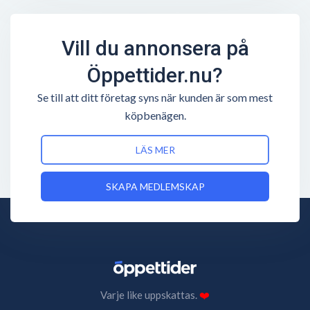
Vill du annonsera på
Öppettider.nu?
Se till att ditt företag syns när kunden är som mest
köpbenägen.
LÄS MER
SKAPA MEDLEMSKAP
Varje like uppskattas.
❤️