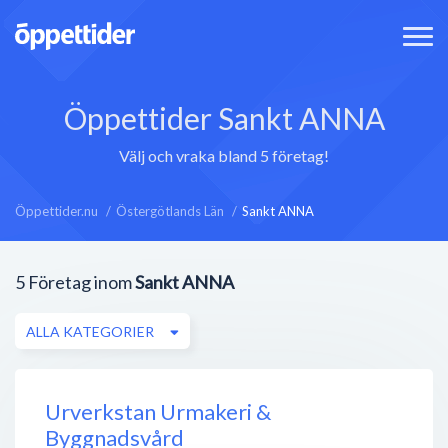
Öppettider Sankt ANNA
Välj och vraka bland 5 företag!
Öppettider.nu
Östergötlands Län
Sankt ANNA
5
Företag inom
Sankt ANNA
ALLA KATEGORIER
Urverkstan Urmakeri &
Byggnadsvård