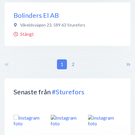
Bolinders El AB
Våreldsvägen 23
,
589 63
Sturefors
Stängt
1
2
Senaste från
#Sturefors