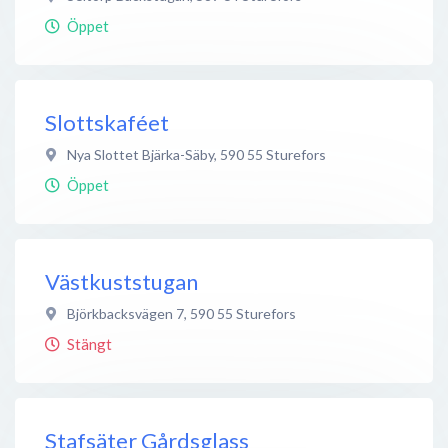
Öppet
Slottskaféet
Nya Slottet Bjärka-Säby
,
590 55
Sturefors
Öppet
Västkuststugan
Björkbacksvägen 7
,
590 55
Sturefors
Stängt
Stafsäter Gårdsglass