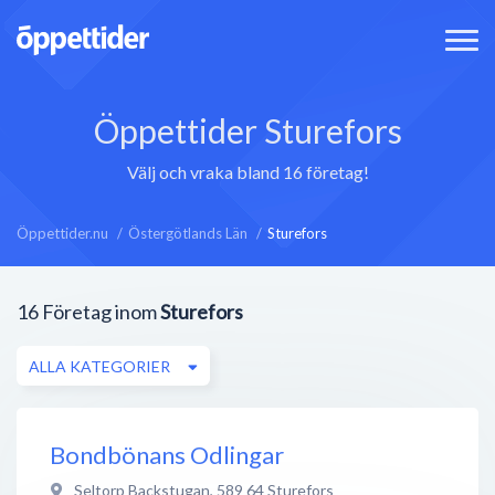
Öppettider Sturefors
Välj och vraka bland 16 företag!
Öppettider.nu
Östergötlands Län
Sturefors
16
Företag inom
Sturefors
ALLA KATEGORIER
Bondbönans Odlingar
Seltorp Backstugan
,
589 64
Sturefors