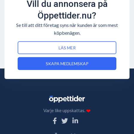
Vill du annonsera på
Öppettider.nu?
Se till att ditt företag syns när kunden är som mest
köpbenägen.
LÄS MER
SKAPA MEDLEMSKAP
Varje like uppskattas.
❤️