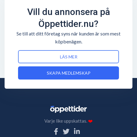
Vill du annonsera på
Öppettider.nu?
Se till att ditt företag syns när kunden är som mest
köpbenägen.
LÄS MER
SKAPA MEDLEMSKAP
Varje like uppskattas.
❤️