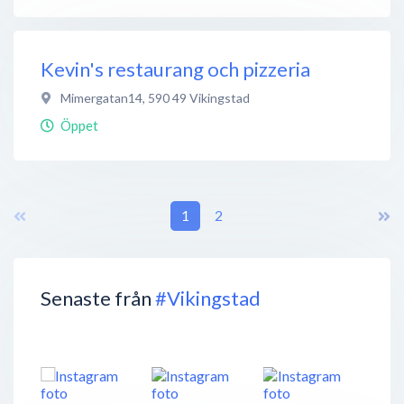
Kevin's restaurang och pizzeria
Mimergatan14
,
590 49
Vikingstad
Öppet
1
2
Senaste från
#Vikingstad