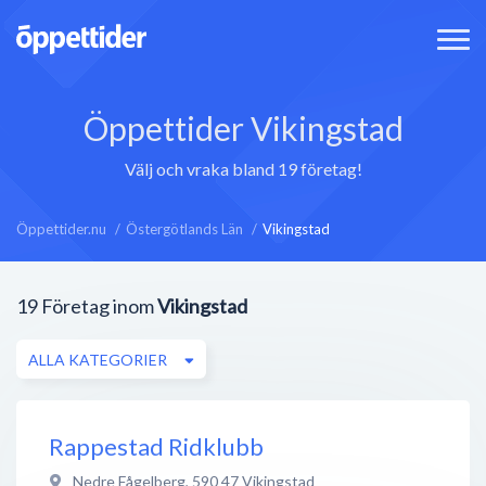
Öppettider Vikingstad
Välj och vraka bland 19 företag!
Öppettider.nu
Östergötlands Län
Vikingstad
19
Företag inom
Vikingstad
ALLA KATEGORIER
Rappestad Ridklubb
Nedre Fågelberg
,
590 47
Vikingstad