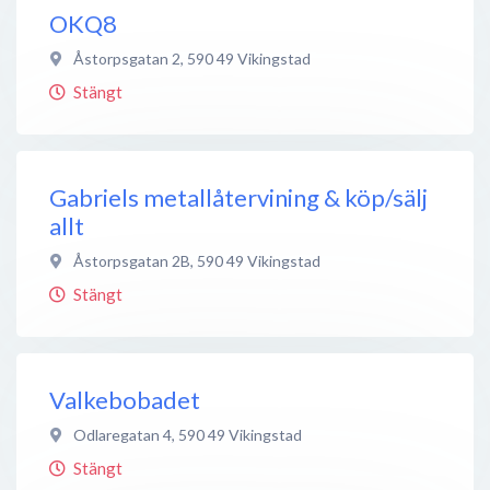
OKQ8
Åstorpsgatan 2
,
590 49
Vikingstad
Stängt
Gabriels metallåtervining & köp/sälj
allt
Åstorpsgatan 2B
,
590 49
Vikingstad
Stängt
Valkebobadet
Odlaregatan 4
,
590 49
Vikingstad
Stängt