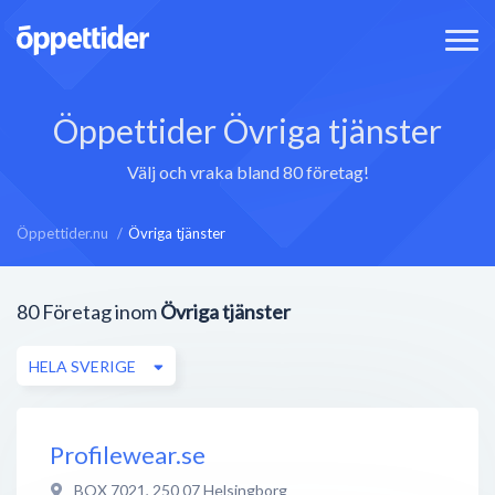
Öppettider Övriga tjänster
Välj och vraka bland 80 företag!
Öppettider.nu
Övriga tjänster
80
Företag inom
Övriga tjänster
HELA SVERIGE
Profilewear.se
BOX 7021
,
250 07
Helsingborg