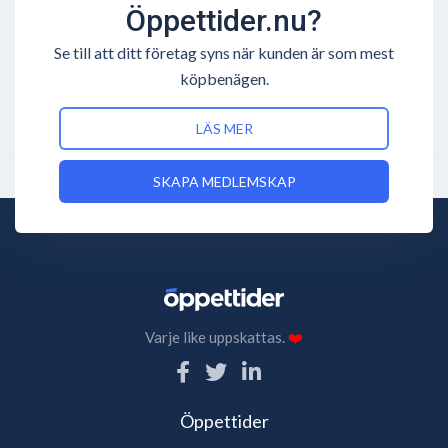
Öppettider.nu?
Se till att ditt företag syns när kunden är som mest
köpbenägen.
LÄS MER
SKAPA MEDLEMSKAP
Varje like uppskattas.
❤️
Öppettider