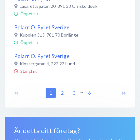
Lasarettsgatan 20
,
891 33
Örnsköldsvik
Öppet nu
Polarn O. Pyret Sverige
Kupolen 313
,
781 70
Borlänge
Öppet nu
Polarn O. Pyret Sverige
Klostergatan 4
,
222 22
Lund
Stängt nu
Polarn O Pyret
...
Torggatan 13
,
432 41
1
2
Varberg
3
6
Stängt nu
Polarn O Pyret
Stortorget 6
,
831 30
Östersund
Är detta ditt företag?
Stängt nu