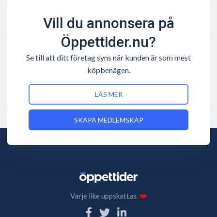
Vill du annonsera på
Öppettider.nu?
Se till att ditt företag syns när kunden är som mest
köpbenägen.
LÄS MER
SKAPA MEDLEMSKAP
Varje like uppskattas.
❤️