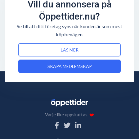
Vill du annonsera på
Öppettider.nu?
Se till att ditt företag syns när kunden är som mest
köpbenägen.
LÄS MER
SKAPA MEDLEMSKAP
Varje like uppskattas.
❤️