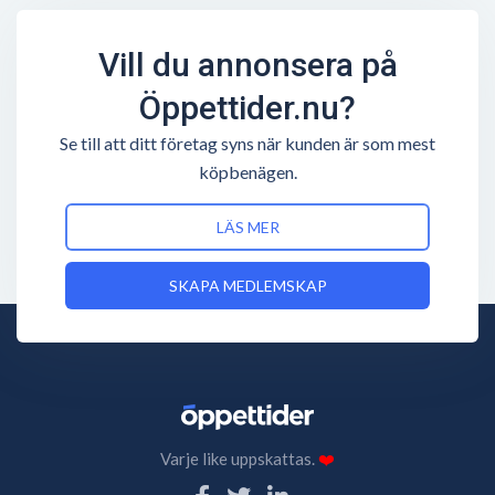
Vill du annonsera på
Öppettider.nu?
Se till att ditt företag syns när kunden är som mest
köpbenägen.
LÄS MER
SKAPA MEDLEMSKAP
Varje like uppskattas.
❤️