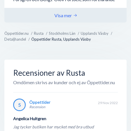
är företagets huvudägare - vilket gör Rusta till ett
relativt nytt företag som växt i raketfart på
Visa mer
marknaden. De har redan hunnit etablera sig på
marknader utanför Sverige, såsom Norge och
Öppettider.nu
Rusta
Stockholms Län
Upplands Väsby
Tyskland (2017). Företagets huvudkontor ligger
Detaljhandel
Öppettider Rusta, Upplands Väsby
givetvis i Sverige - i Upplands Väsby strax utanför
Stockholm.
Då Rusta är en lågpriskedja tillverkas de flesta...
Recensioner av Rusta
Omdömen skrivs av kunder och ej av Öppettider.nu
Öppettider
29 Nov 2022
5
Recension
Angelica Hultgren
Jag tycker butiken har mycket med bra utbud