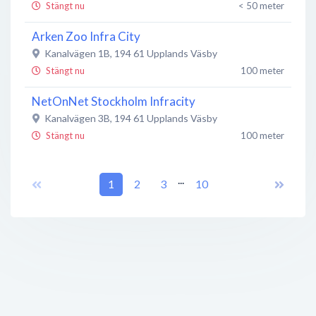
Stängt nu
< 50 meter
Arken Zoo Infra City
Kanalvägen 1B
,
194 61
Upplands Väsby
Stängt nu
100 meter
NetOnNet Stockholm Infracity
Kanalvägen 3B
,
194 61
Upplands Väsby
Stängt nu
100 meter
Lek & Bus
...
Kanalvägen 3B
1
,
194 61
2
Upplands Väsby
3
10
Stängt nu
100 meter
Carmeda AB
Kanalvägen 3B
,
194 61
Upplands Väsby
Stängt nu
100 meter
Windh & Co Digital AB
Kanalvägen 1A
,
194 61
Upplands Väsby