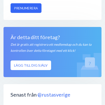
PRENUMERERA
Är detta ditt företag?
Det är gratis att registrera ett medlemskap och du kan ta
kontrollen över detta företaget med ett klick!
LÄGG TILL DIG SJÄLV
Senast från
@rustasverige