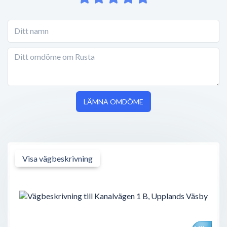
LÄMNA OMDÖME
Visa vägbeskrivning