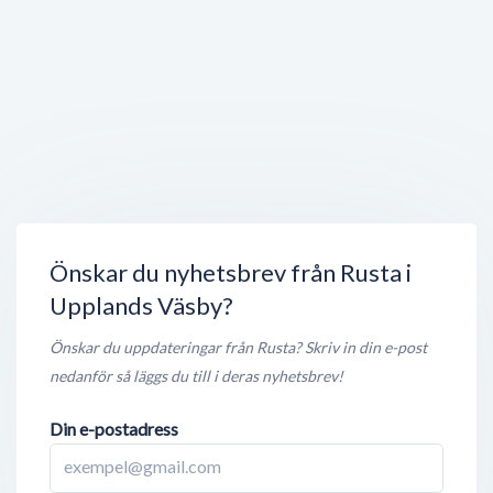
Stängt nu
100 meter
Prodob Däck & Bilservice
Kanalvägen 3 D
,
194 61
Upplands Väsby
Stängt nu
100 meter
Kodiaq
Kanalvägen 1E
,
194 61
Upplands Väsby
Stängt nu
100 meter
Önskar du nyhetsbrev från Rusta i
Upplands Väsby?
Önskar du uppdateringar från Rusta? Skriv in din e-post
nedanför så läggs du till i deras nyhetsbrev!
Din e-postadress