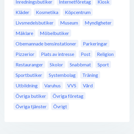
Inredningsbutiker
Internetföretag
Kiosk
Kläder
Kosmetika
Köpcentrum
Livsmedelsbutiker
Museum
Myndigheter
Mäklare
Möbelbutiker
Obemannade bensinstationer
Parkeringar
Pizzerior
Plats av intresse
Post
Religion
Restauranger
Skolor
Snabbmat
Sport
Sportbutiker
Systembolag
Träning
Utbildning
Varuhus
VVS
Vård
Övriga butiker
Övriga företag
Övriga tjänster
Övrigt