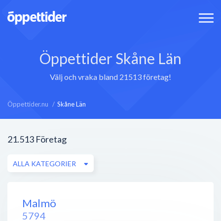
Öppettider Skåne Län
Välj och vraka bland 21513 företag!
Öppettider.nu
Skåne Län
21.513
Företag
ALLA KATEGORIER
Malmö
5794