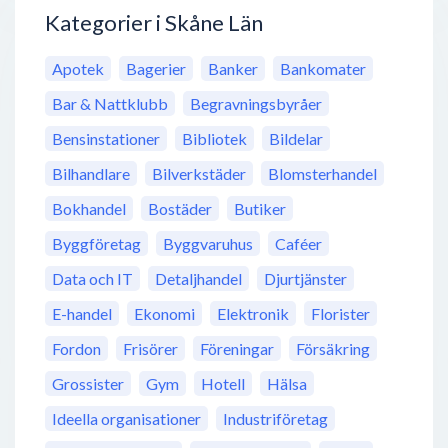
Kategorier i Skåne Län
Apotek
Bagerier
Banker
Bankomater
Bar & Nattklubb
Begravningsbyråer
Bensinstationer
Bibliotek
Bildelar
Bilhandlare
Bilverkstäder
Blomsterhandel
Bokhandel
Bostäder
Butiker
Byggföretag
Byggvaruhus
Caféer
Data och IT
Detaljhandel
Djurtjänster
E-handel
Ekonomi
Elektronik
Florister
Fordon
Frisörer
Föreningar
Försäkring
Grossister
Gym
Hotell
Hälsa
Ideella organisationer
Industriföretag