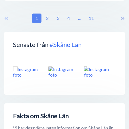
1
2
3
4
...
11
Senaste från
#Skåne Län
Fakta om Skåne Län
Vi har dessvärre ingen information om Skåne Län än,