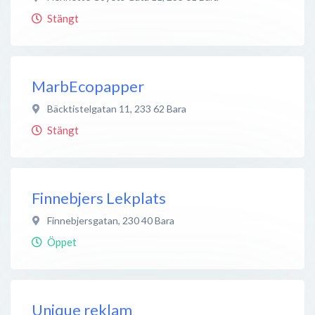
Stängt
MarbEcopapper
Bäcktistelgatan 11
,
233 62
Bara
Stängt
Finnebjers Lekplats
Finnebjersgatan
,
230 40
Bara
Öppet
Unique reklam