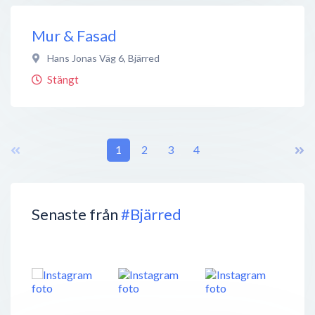
Mur & Fasad
Hans Jonas Väg 6
,
Bjärred
Stängt
1
2
3
4
Senaste från
#Bjärred