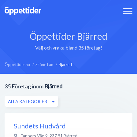
Öppettider Bjärred
Välj och vraka bland 35 företag!
Öppettider.nu
Skåne Län
Bjärred
35
Företag inom
Bjärred
ALLA KATEGORIER
Sundets Hudvård
Tappers Väg 9
,
237 91
Bjärred