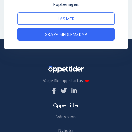
köpbenägen.
LÄS MER
SKAPA MEDLEMSKAP
Varje like uppskattas.
❤️
Öppettider
Vår vision
Nyheter