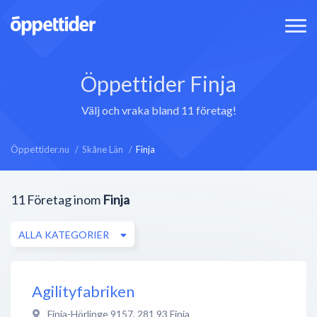
Öppettider Finja
Välj och vraka bland 11 företag!
Öppettider.nu
Skåne Län
Finja
11
Företag inom
Finja
ALLA KATEGORIER
Agilityfabriken
Finja-Hörlinge 9157
,
281 93
Finja