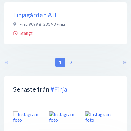
Finjagården AB
Finja 9099 B
,
281 93
Finja
Stängt
1
2
Senaste från
#Finja