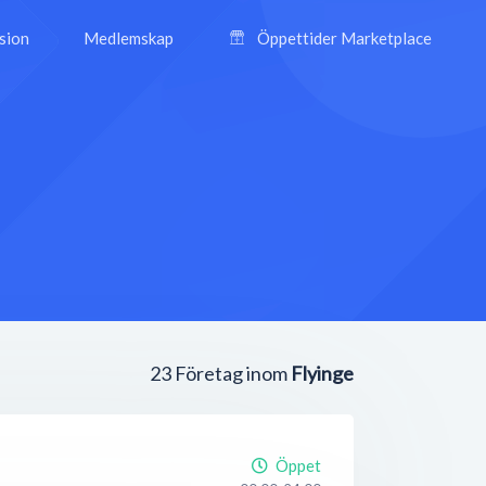
ision
Medlemskap
Öppettider Marketplace
23
Företag inom
Flyinge
Öppet