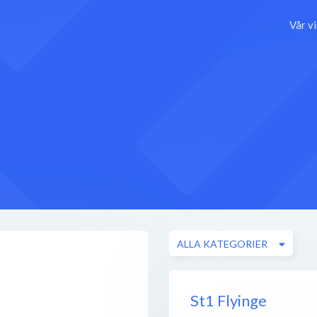
Vår v
ALLA KATEGORIER
St1 Flyinge