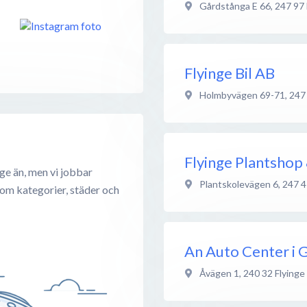
Gårdstånga E 66
,
247 97
Flyinge Bil AB
Holmbyvägen 69-71
,
247
Flyinge Plantshop
ge än, men vi jobbar
Plantskolevägen 6
,
247 4
 om kategorier, städer och
An Auto Center i 
Åvägen 1
,
240 32
Flyinge