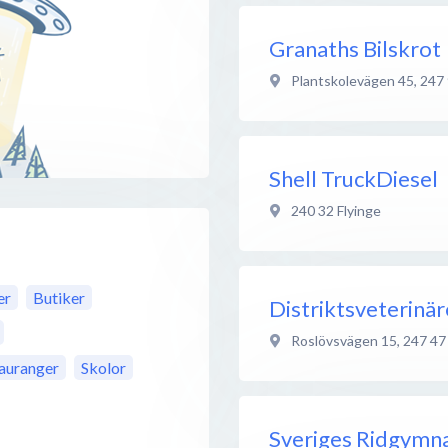
Granaths Bilskrot
Plantskolevägen 45
,
247
Shell TruckDiesel
240 32
Flyinge
er
Butiker
Distriktsveterinä
Roslövsvägen 15
,
247 47
auranger
Skolor
Sveriges Ridgymn