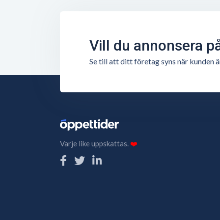
Vill du annonsera p
Se till att ditt företag syns när kunde
Varje like uppskattas.
❤️