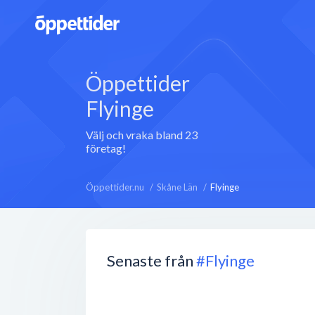
Öppettider
Flyinge
Välj och vraka bland 23
företag!
Öppettider.nu
Skåne Län
Flyinge
Senaste från
#Flyinge