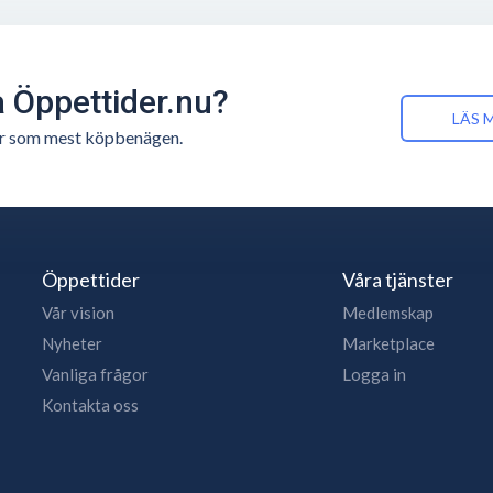
å Öppettider.nu?
LÄS 
n är som mest köpbenägen.
Öppettider
Våra tjänster
Vår vision
Medlemskap
Nyheter
Marketplace
Vanliga frågor
Logga in
Kontakta oss