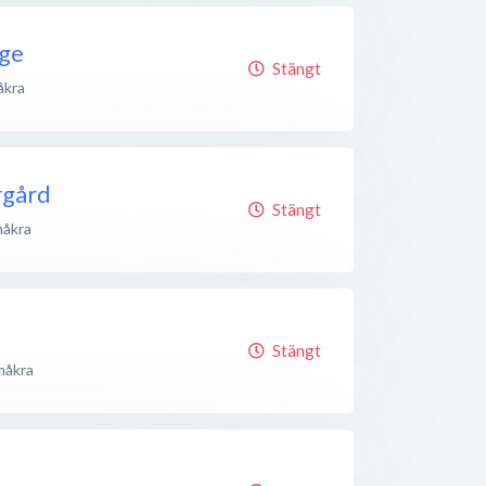
ge
Stängt
åkra
rgård
Stängt
måkra
Stängt
måkra