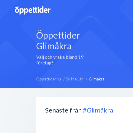
Öppettider
Glimåkra
Välj och vraka bland 19
företag!
Öppettider.nu
Skåne Län
Glimåkra
Senaste från
#Glimåkra