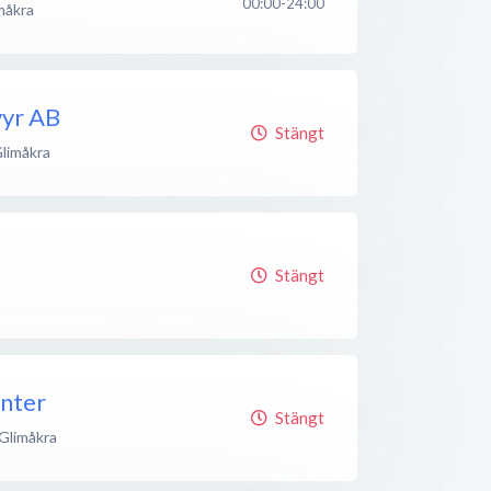
00:00-24:00
måkra
vyr AB
Stängt
limåkra
Stängt
nter
Stängt
Glimåkra