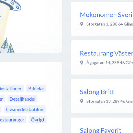
Mekonomen Sveri
Storgatan 1
,
280 64
Glim
Restaurang Väste
Ågagatan 14
,
289 46
Gli
instationer
Bildelar
Salong Britt
er
Detaljhandel
Storgatan 13
,
289 46
Gli
Livsmedelsbutiker
estauranger
Övrigt
Salong Favorit