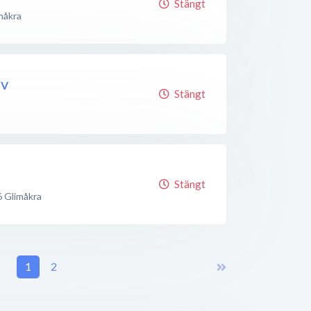
Stängt
måkra
lv
Stängt
Stängt
6
Glimåkra
1
2