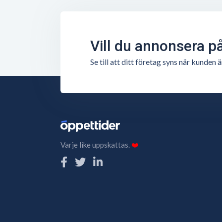
Vill du annonsera p
Se till att ditt företag syns när kunde
Varje like uppskattas.
❤️