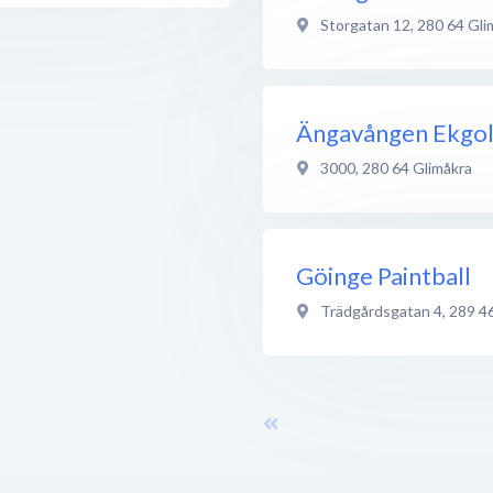
Storgatan 12
,
280 64
Gli
Ängavången Ekgo
3000
,
280 64
Glimåkra
Göinge Paintball
Trädgårdsgatan 4
,
289 4