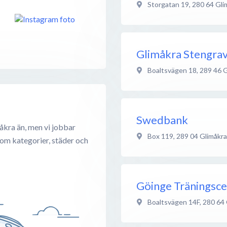
Storgatan 19
,
280 64
Gli
Glimåkra Stengra
Boaltsvägen 18
,
289 46
G
Swedbank
åkra än, men vi jobbar
Box 119
,
289 04
Glimåkra
 om kategorier, städer och
Göinge Träningsce
Boaltsvägen 14F
,
280 64