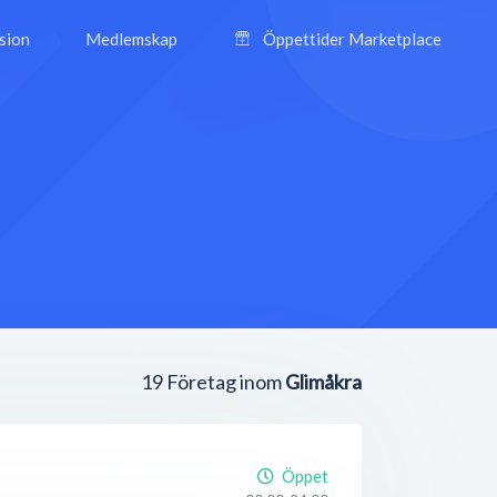
ision
Medlemskap
Öppettider Marketplace
19
Företag inom
Glimåkra
Öppet