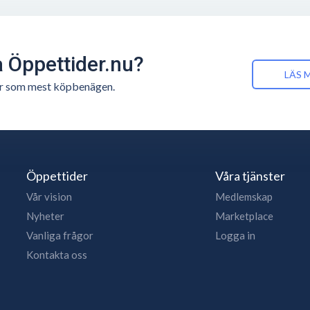
å Öppettider.nu?
LÄS 
n är som mest köpbenägen.
Öppettider
Våra tjänster
Vår vision
Medlemskap
Nyheter
Marketplace
Vanliga frågor
Logga in
Kontakta oss