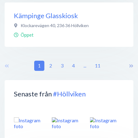
Kämpinge Glasskiosk
Klockarevägen 40
,
236 36
Höllviken
Öppet
1
2
3
4
...
11
Senaste från
#Höllviken