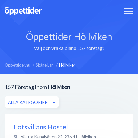
Öppettider Höllviken
Välj och vraka bland 157 företag!
Öppettider.nu
Skåne Län
Höllviken
157
Företag inom
Höllviken
ALLA KATEGORIER
Lotsvillans Hostel
Västra Kanalvägen 22
,
236 41
Höllviken