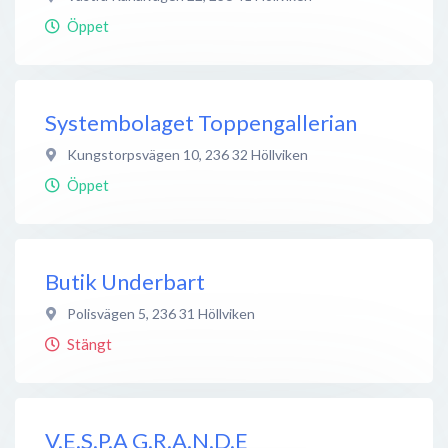
Öppet
Systembolaget Toppengallerian
Kungstorpsvägen 10
,
236 32
Höllviken
Öppet
Butik Underbart
Polisvägen 5
,
236 31
Höllviken
Stängt
V.E.S.P.A G.R.A.N.D.E