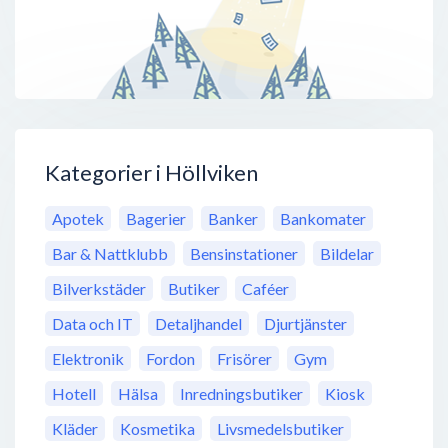
Kategorier i Höllviken
Apotek
Bagerier
Banker
Bankomater
Bar & Nattklubb
Bensinstationer
Bildelar
Bilverkstäder
Butiker
Caféer
Data och IT
Detaljhandel
Djurtjänster
Elektronik
Fordon
Frisörer
Gym
Hotell
Hälsa
Inredningsbutiker
Kiosk
Kläder
Kosmetika
Livsmedelsbutiker