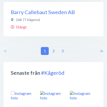
Barry Callebaut Sweden AB
268 77
Kågeröd
Stängt
1
2
3
Senaste från
#Kågeröd