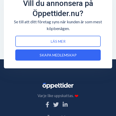
Vill du annonsera på
Öppettider.nu?
Se till att ditt företag syns när kunden är som mest
köpbenägen.
LÄS MER
SKAPA MEDLEMSKAP
Varje like uppskattas.
❤️