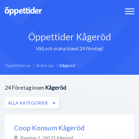
Öppettider Kågeröd
Välj och vraka bland 24 företag!
Öppettider.nu
Skåne Län
Kågeröd
24
Företag inom
Kågeröd
ALLA KATEGORIER
Coop Konsum Kågeröd
Bygatan 1
,
260 23
Kågeröd