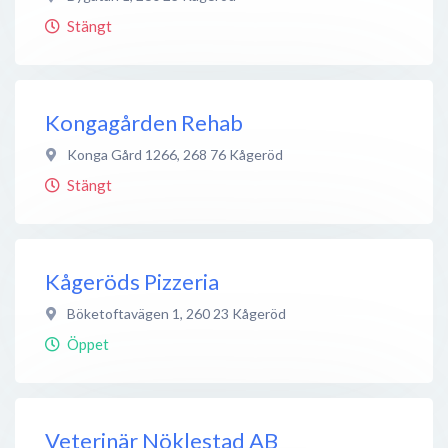
Stängt
Kongagården Rehab
Konga Gård 1266
,
268 76
Kågeröd
Stängt
Kågeröds Pizzeria
Böketoftavägen 1
,
260 23
Kågeröd
Öppet
Veterinär Nöklestad AB