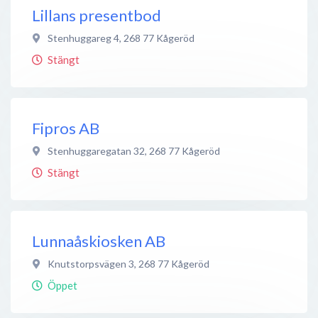
Lillans presentbod
Stenhuggareg 4
,
268 77
Kågeröd
Stängt
Fipros AB
Stenhuggaregatan 32
,
268 77
Kågeröd
Stängt
Lunnaåskiosken AB
Knutstorpsvägen 3
,
268 77
Kågeröd
Öppet