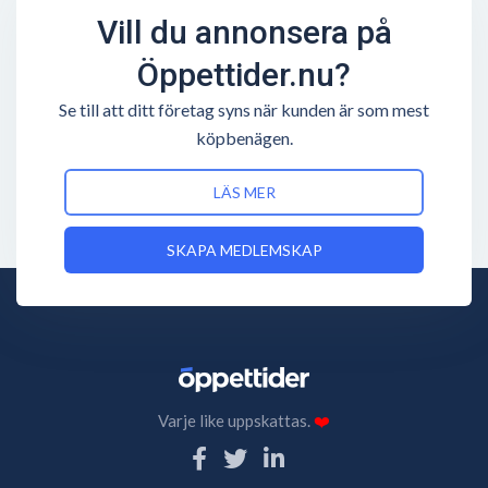
Vill du annonsera på
Öppettider.nu?
Se till att ditt företag syns när kunden är som mest
köpbenägen.
LÄS MER
SKAPA MEDLEMSKAP
Varje like uppskattas.
❤️