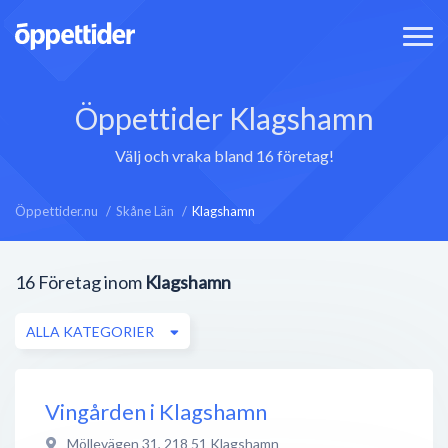
Öppettider Klagshamn
Välj och vraka bland 16 företag!
Öppettider.nu
Skåne Län
Klagshamn
16
Företag inom
Klagshamn
ALLA KATEGORIER
Vingården i Klagshamn
Möllevägen 31
,
218 51
Klagshamn