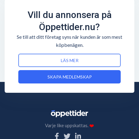
Vill du annonsera på
Öppettider.nu?
Se till att ditt företag syns när kunden är som mest
köpbenägen.
LÄS MER
SKAPA MEDLEMSKAP
Varje like uppskattas.
❤️