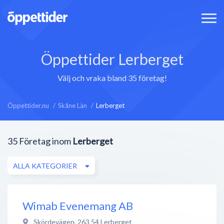
Öppettider Lerberget
Välj och vraka bland 35 företag!
Öppettider.nu
Skåne Län
Lerberget
35
Företag inom
Lerberget
ALLA KATEGORIER
Wimab Evenemang AB
Skördevägen
,
263 54
Lerberget