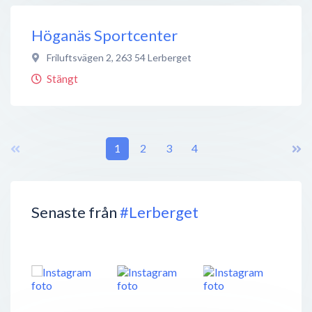
Höganäs Sportcenter
Friluftsvägen 2
,
263 54
Lerberget
Stängt
1
2
3
4
Senaste från
#Lerberget