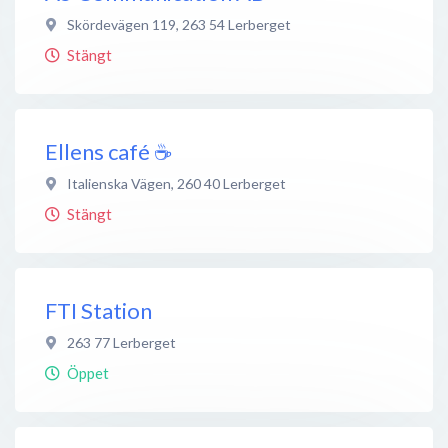
Skördevägen 119
,
263 54
Lerberget
Stängt
Ellens café ☕
Italienska Vägen
,
260 40
Lerberget
Stängt
FTI Station
263 77
Lerberget
Öppet