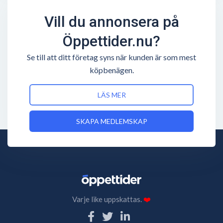
Vill du annonsera på
Öppettider.nu?
Se till att ditt företag syns när kunden är som mest
köpbenägen.
LÄS MER
SKAPA MEDLEMSKAP
Varje like uppskattas.
❤️