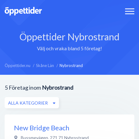
Öppettider Nybrostrand
Välj och vraka bland 5 företag!
Öppettider.nu
Skåne Län
Nybrostrand
5
Företag inom
Nybrostrand
ALLA KATEGORIER
New Bridge Beach
Bussmevägen
,
271 71
Nybrostrand