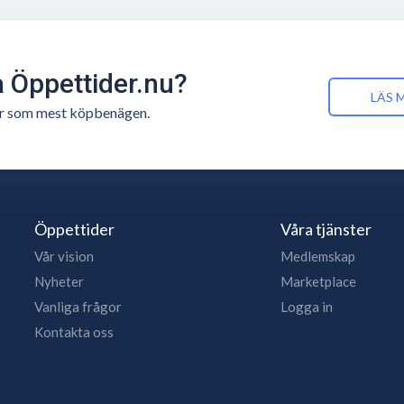
å Öppettider.nu?
LÄS 
n är som mest köpbenägen.
Öppettider
Våra tjänster
Vår vision
Medlemskap
Nyheter
Marketplace
Vanliga frågor
Logga in
Kontakta oss