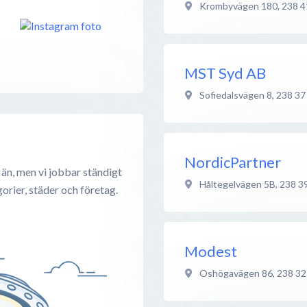
Krombyvägen 180
,
238 4
MST Syd AB
Sofiedalsvägen 8
,
238 37
NordicPartner
än, men vi jobbar ständigt
Håltegelvägen 5B
,
238 3
rier, städer och företag.
Modest
Oshögavägen 86
,
238 32