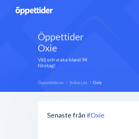
Öppettider
Oxie
Välj och vraka bland 94
företag!
Öppettider.nu
Skåne Län
Oxie
Senaste från
#Oxie