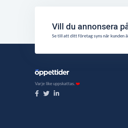
Vill du annonsera p
Se till att ditt företag syns när kunde
Varje like uppskattas.
❤️