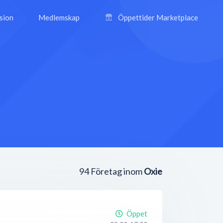
ision
Medlemskap
Öppettider Marketplace
94
Företag inom
Oxie
Öppet