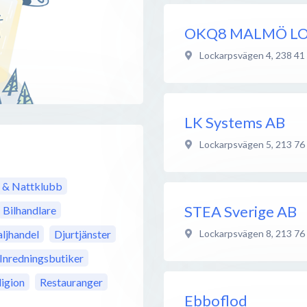
OKQ8 MALMÖ L
Lockarpsvägen 4
,
238 41
LK Systems AB
Lockarpsvägen 5
,
213 76
 & Nattklubb
STEA Sverige AB
Bilhandlare
Lockarpsvägen 8
,
213 76
ljhandel
Djurtjänster
Inredningsbutiker
ligion
Restauranger
Ebboflod