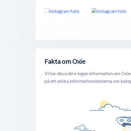
Fakta om Oxie
Vi har dessvärre ingen information om Oxie 
på att utöka informationstexterna om katego