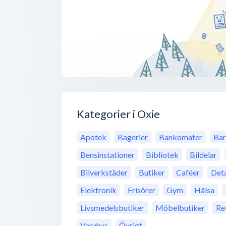
Kategorier i Oxie
Apotek
Bagerier
Bankomater
Bar
Bensinstationer
Bibliotek
Bildelar
Bilverkstäder
Butiker
Caféer
Deta
Elektronik
Frisörer
Gym
Hälsa
Livsmedelsbutiker
Möbelbutiker
Re
Varuhus
Övrigt