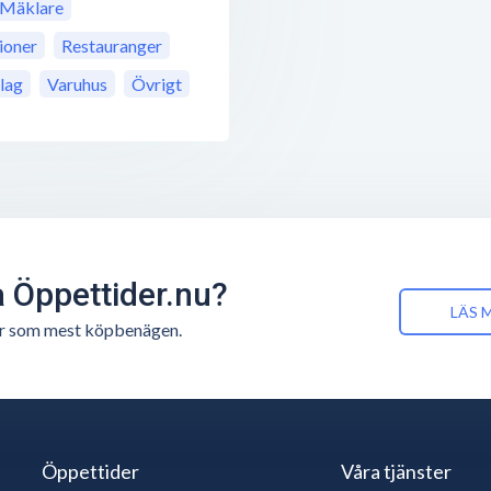
Mäklare
ioner
Restauranger
lag
Varuhus
Övrigt
å Öppettider.nu?
LÄS 
n är som mest köpbenägen.
Öppettider
Våra tjänster