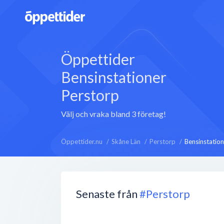
Öppettider
Bensinstationer
Perstorp
Välj och vraka bland 3 företag!
Öppettider.nu
Skåne Län
Perstorp
Bensinstation
Senaste från
#Perstorp