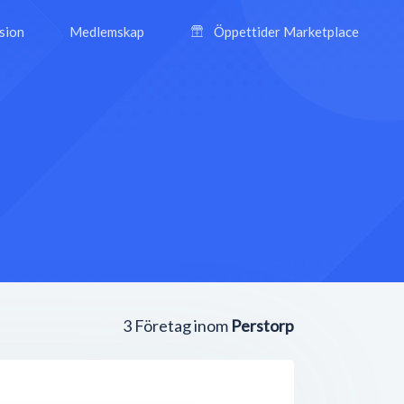
ision
Medlemskap
Öppettider Marketplace
3
Företag inom
Perstorp