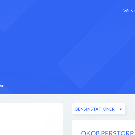
Vår v
er
BENSINSTATIONER
OKQ8 PERSTORP