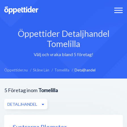
Öppettider Detaljhandel
Tomelilla
Välj och vraka bland 5 företag!
Öppettider.nu
Skåne Län
Tomelilla
Detaljhandel
5
Företag inom
Tomelilla
DETALJHANDEL
Systrarna Blomster