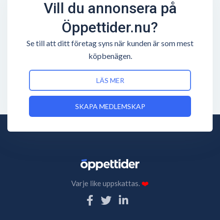
Vill du annonsera på
Öppettider.nu?
Se till att ditt företag syns när kunden är som mest
köpbenägen.
LÄS MER
SKAPA MEDLEMSKAP
Varje like uppskattas.
❤️