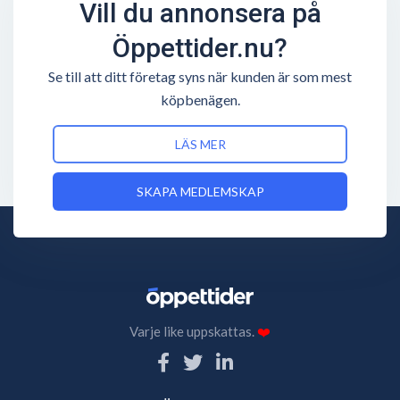
Vill du annonsera på
Öppettider.nu?
Se till att ditt företag syns när kunden är som mest
köpbenägen.
LÄS MER
SKAPA MEDLEMSKAP
Varje like uppskattas.
❤️