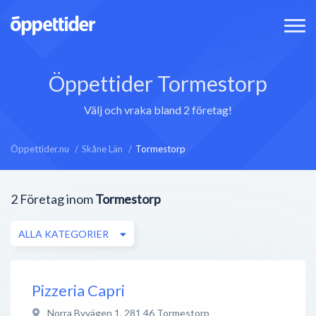
Öppettider Tormestorp
Välj och vraka bland 2 företag!
Öppettider.nu
Skåne Län
Tormestorp
2
Företag inom
Tormestorp
ALLA KATEGORIER
Pizzeria Capri
Norra Byvägen 1
,
281 46
Tormestorp