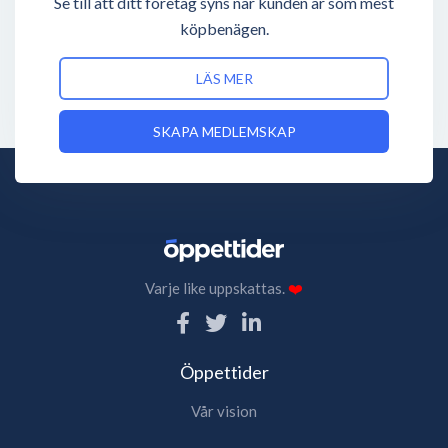
Se till att ditt företag syns när kunden är som mest
köpbenägen.
LÄS MER
SKAPA MEDLEMSKAP
Varje like uppskattas.
❤️
Öppettider
Vår vision