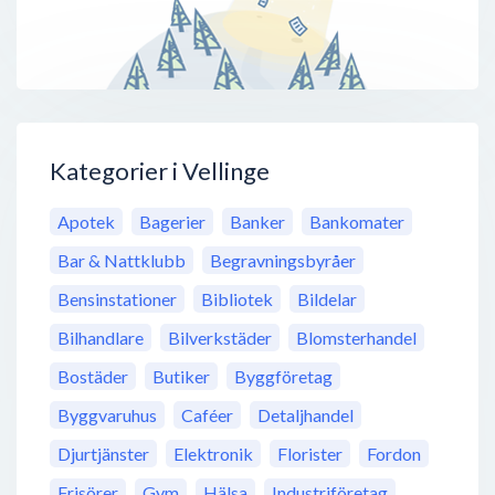
Kategorier i Vellinge
Apotek
Bagerier
Banker
Bankomater
Bar & Nattklubb
Begravningsbyråer
Bensinstationer
Bibliotek
Bildelar
Bilhandlare
Bilverkstäder
Blomsterhandel
Bostäder
Butiker
Byggföretag
Byggvaruhus
Caféer
Detaljhandel
Djurtjänster
Elektronik
Florister
Fordon
Frisörer
Gym
Hälsa
Industriföretag