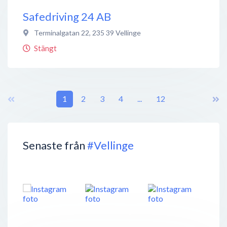
Safedriving 24 AB
Terminalgatan 22
,
235 39
Vellinge
Stängt
1
2
3
4
...
12
Senaste från
#Vellinge