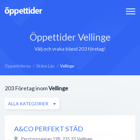
Öppettider Vellinge
Välj och vraka bland 203 företag!
Öppettider.nu
Skåne Län
Vellinge
203
Företag inom
Vellinge
ALLA KATEGORIER
A&CO PERFEKT STÄD
Perstorpsgatan 19B
,
235 33
Vellinge