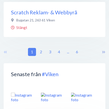
Scratch Reklam- & Webbyrå
Bygatan 21
,
263 61
Viken
Stängt
1
2
3
4
...
6
Senaste från
#Viken