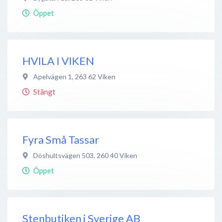
Öppet
HVILA I VIKEN
Apelvägen 1
,
263 62
Viken
Stängt
Fyra Små Tassar
Döshultsvägen 503
,
260 40
Viken
Öppet
Stenbutiken i Sverige AB