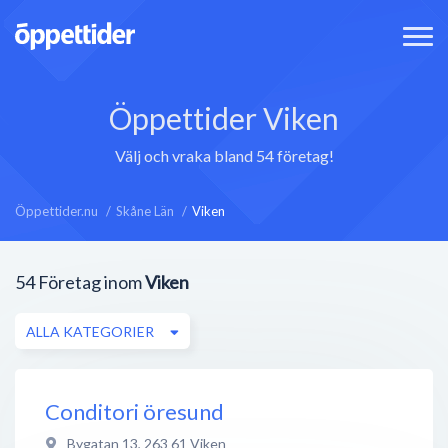
Öppettider Viken
Välj och vraka bland 54 företag!
Öppettider.nu
Skåne Län
Viken
54
Företag inom
Viken
ALLA KATEGORIER
Conditori öresund
Bygatan 13
,
263 61
Viken