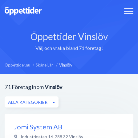
Öppettider Vinslöv
Välj och vraka bland 71 företag!
Öppettider.nu
Skåne Län
Vinslöv
71
Företag inom
Vinslöv
ALLA KATEGORIER
Jomi System AB
Industrigatan 16
,
288 32
Vinslöv