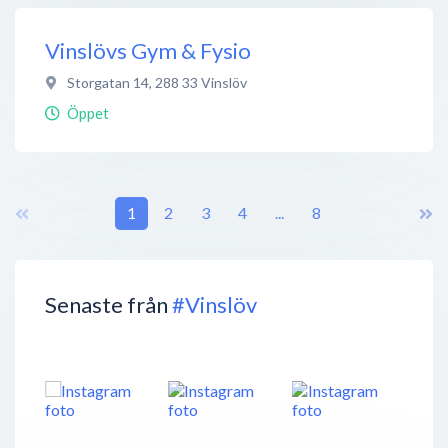
Vinslövs Gym & Fysio
Storgatan 14
,
288 33
Vinslöv
Öppet
1
2
3
4
...
8
Senaste från
#Vinslöv