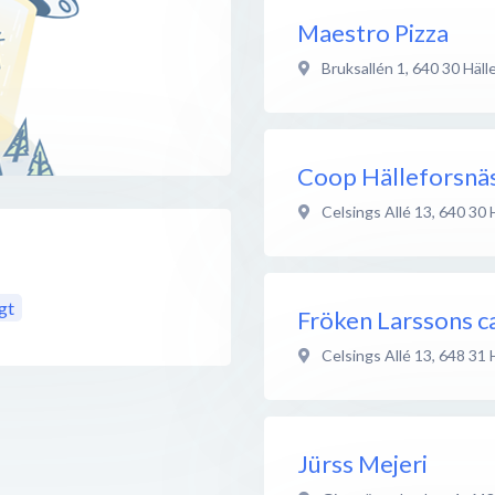
Maestro Pizza
Bruksallén 1
,
640 30
Häll
Coop Hälleforsnä
Celsings Allé 13
,
640 30
gt
Fröken Larssons c
Celsings Allé 13
,
648 31
Jürss Mejeri