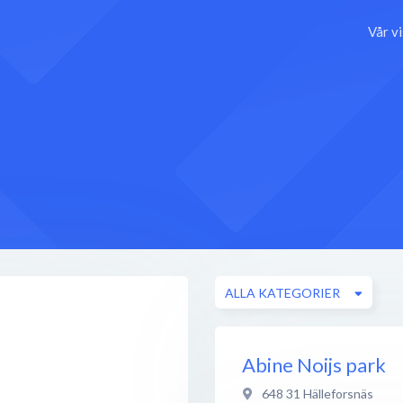
Vår v
ALLA KATEGORIER
Abine Noijs park
648 31
Hälleforsnäs