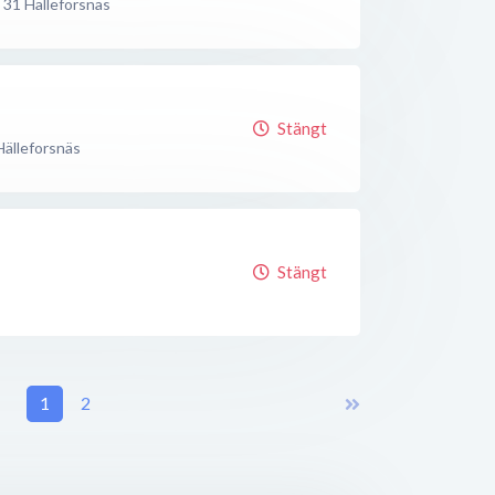
 31
Hälleforsnäs
Stängt
Hälleforsnäs
Stängt
1
2