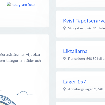
Kvist Tapetserarv
Storgatan 9
,
648 31
Häll
Liktallarna
eforsnäs än, men vi jobbar
Flensvägen
,
640 30
Hälle
 om kategorier, städer och
Lager 157
Annebergsvägen 2
,
648 