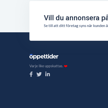
Vill du annonsera p
Se till att ditt företag syns när kunde
Varje like uppskattas.
❤️