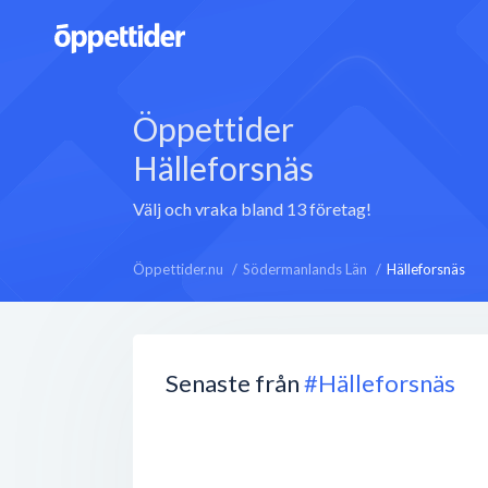
Öppettider
Hälleforsnäs
Välj och vraka bland 13 företag!
Öppettider.nu
Södermanlands Län
Hälleforsnäs
Senaste från
#Hälleforsnäs