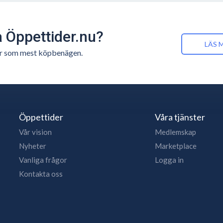
å Öppettider.nu?
LÄS 
n är som mest köpbenägen.
Öppettider
Våra tjänster
Vår vision
Medlemskap
Nyheter
Marketplace
Vanliga frågor
Logga in
Kontakta oss