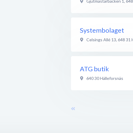
Gjutmästarbacken 1
,
648
Systembolaget
Celsings Allé 13
,
648 31
ATG butik
640 30
Hälleforsnäs