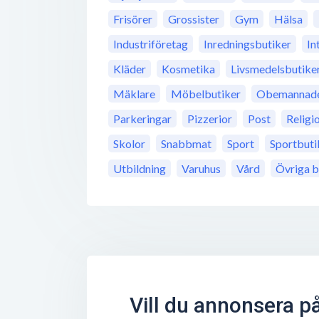
Frisörer
Grossister
Gym
Hälsa
Industriföretag
Inredningsbutiker
In
Kläder
Kosmetika
Livsmedelsbutike
Mäklare
Möbelbutiker
Obemannade 
Parkeringar
Pizzerior
Post
Religi
Skolor
Snabbmat
Sport
Sportbuti
Utbildning
Varuhus
Vård
Övriga b
Vill du annonsera p