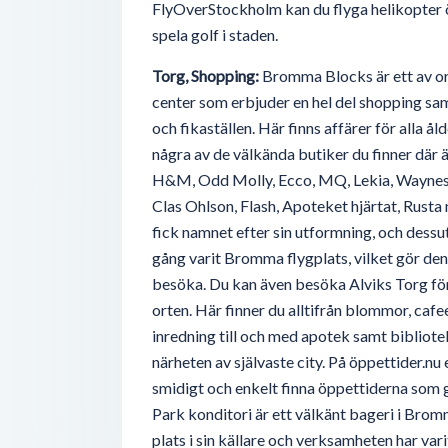
FlyOverStockholm kan du flyga helikopter 
spela golf i staden.
Torg, Shopping:
Bromma Blocks är ett av o
center som erbjuder en hel del shopping samt
och fikaställen. Här finns affärer för alla å
några av de välkända butiker du finner där 
H&M, Odd Molly, Ecco, MQ, Lekia, Waynes C
Clas Ohlson, Flash, Apoteket hjärtat, Rust
fick namnet efter sin utformning, och des
gång varit Bromma flygplats, vilket gör den 
besöka. Du kan även besöka Alviks Torg för
orten. Här finner du alltifrån blommor, cafe
inredning till och med apotek samt bibliotek
närheten av självaste city. På öppettider.nu 
smidigt och enkelt finna öppettiderna som gä
Park konditori är ett välkänt bageri i Brom
plats i sin källare och verksamheten har var