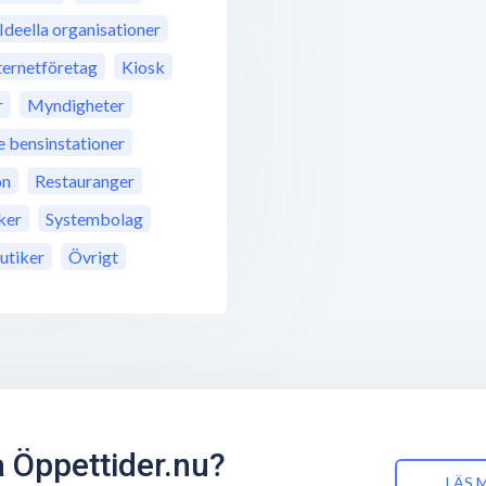
Ideella organisationer
ternetföretag
Kiosk
r
Myndigheter
bensinstationer
on
Restauranger
ker
Systembolag
utiker
Övrigt
å Öppettider.nu?
LÄS 