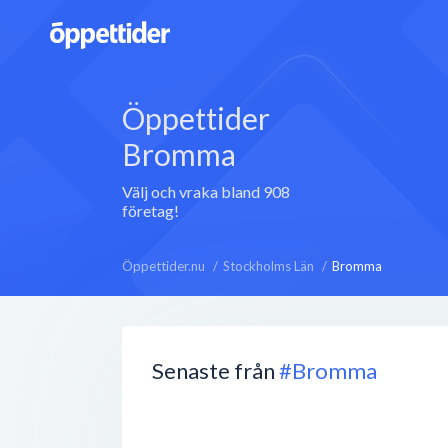
Öppettider
Bromma
Välj och vraka bland 908
företag!
Öppettider.nu
Stockholms Län
Bromma
Senaste från
#Bromma