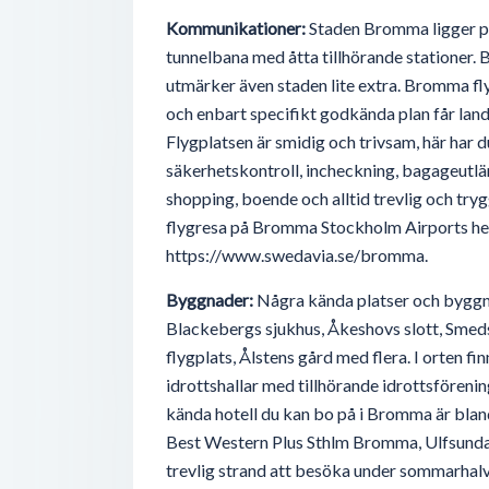
Kommunikationer:
Staden Bromma ligger pr
tunnelbana med åtta tillhörande stationer.
utmärker även staden lite extra. Bromma fl
och enbart specifikt godkända plan får lan
Flygplatsen är smidig och trivsam, här har du 
säkerhetskontroll, incheckning, bagageutlä
shopping, boende och alltid trevlig och try
flygresa på Bromma Stockholm Airports he
https://www.swedavia.se/bromma.
Byggnader:
Några kända platser och bygg
Blackebergs sjukhus, Åkeshovs slott, Sme
flygplats, Ålstens gård med flera. I orten f
idrottshallar med tillhörande idrottsförenin
kända hotell du kan bo på i Bromma är bland
Best Western Plus Sthlm Bromma, Ulfsunda
trevlig strand att besöka under sommarhal