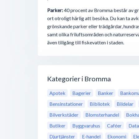
Parker:
40 procent av Bromma består av gr
ort otroligt härlig att besöka. Du kan ta a
grönskande parker eller trädgårdar, hundras
samt olika friluftsområden och naturreservat
även tillgång till fiskevatten i staden.
Kategorier i Bromma
Apotek
Bagerier
Banker
Bankoma
Bensinstationer
Bibliotek
Bildelar
Bilverkstäder
Blomsterhandel
Bokha
Butiker
Byggvaruhus
Caféer
Data
Djurtjänster
E-handel
Ekonomi
El