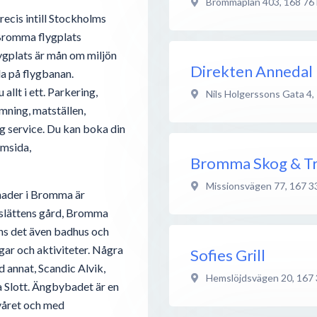
Brommaplan 403
,
168 76
ecis intill Stockholms
 Bromma flygplats
ygplats är mån om miljön
Direkten Annedal
da på flygbanan.
allt i ett. Parkering,
Nils Holgerssons Gata 4
,
mning, matställen,
gg service. Du kan boka din
msida,
Bromma Skog & T
Missionsvägen 77
,
167 3
nader i Bromma är
dslättens gård, Bromma
inns det även badhus och
gar och aktiviteter. Några
Sofies Grill
 annat, Scandic Alvik,
Hemslöjdsvägen 20
,
167 
 Slott. Ängbybadet är en
våret och med