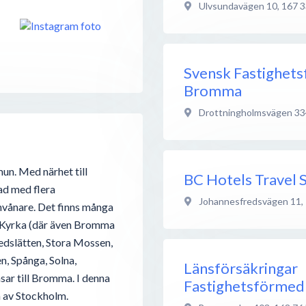
Ulvsundavägen 10
,
167 3
Svensk Fastighet
Bromma
Drottningholmsvägen 33
n. Med närhet till
BC Hotels Travel
d med flera
Johannesfredsvägen 11
,
nvånare. Det finns många
 Kyrka (där även Bromma
dslätten, Stora Mossen,
, Spånga, Solna,
Länsförsäkringar
ar till Bromma. I denna
Fastighetsförmed
a av Stockholm.