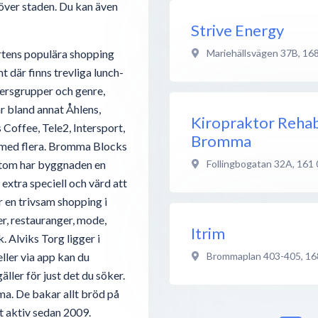
över staden. Du kan även
Strive Energy
Mariehällsvägen 37B
,
168
rtens populära shopping
 där finns trevliga lunch-
ldersgrupper och genre,
är bland annat Åhlens,
Kiropraktor Reha
offee, Tele2, Intersport,
Bromma
a med flera. Bromma Blocks
Follingbogatan 32A
,
161 
sutom har byggnaden en
extra speciell och värd att
 en trivsam shopping i
er, restauranger, mode,
Itrim
. Alviks Torg ligger i
Brommaplan 403-405
,
16
eller via app kan du
ller för just det du söker.
ma. De bakar allt bröd på
it aktiv sedan 2009.