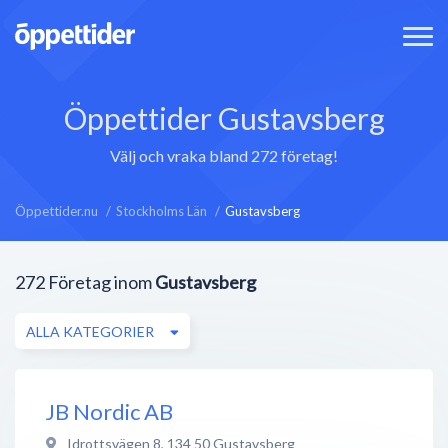
Öppettider Gustavsberg
Välj och vraka bland 272 företag!
Öppettider.nu
Stockholms Län
Gustavsberg
272
Företag inom
Gustavsberg
ALLA KATEGORIER
JB Nordic AB
Idrottsvägen 8
,
134 50
Gustavsberg