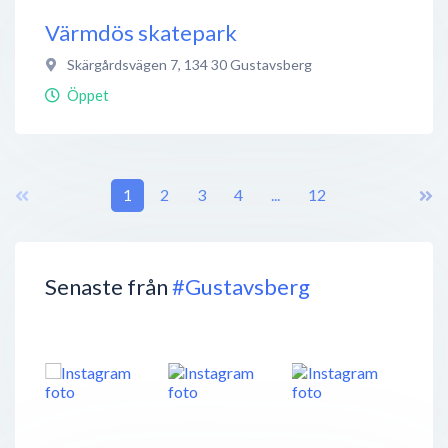
Värmdös skatepark
Skärgårdsvägen 7
,
134 30
Gustavsberg
Öppet
1
2
3
4
...
12
Senaste från
#Gustavsberg