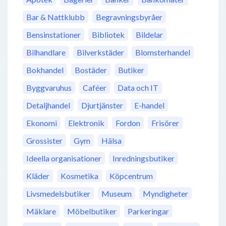
Bar & Nattklubb
Begravningsbyråer
Bensinstationer
Bibliotek
Bildelar
Bilhandlare
Bilverkstäder
Blomsterhandel
Bokhandel
Bostäder
Butiker
Byggvaruhus
Caféer
Data och IT
Detaljhandel
Djurtjänster
E-handel
Ekonomi
Elektronik
Fordon
Frisörer
Grossister
Gym
Hälsa
Ideella organisationer
Inredningsbutiker
Kläder
Kosmetika
Köpcentrum
Livsmedelsbutiker
Museum
Myndigheter
Mäklare
Möbelbutiker
Parkeringar