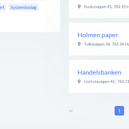
Kusbyvägen 45
,
763 35
H
rt
Systembolag
Holmen paper
Tulkavägen 36
,
763 34
Ha
Handelsbanken
Gottstavägen 4C
,
763 2
1