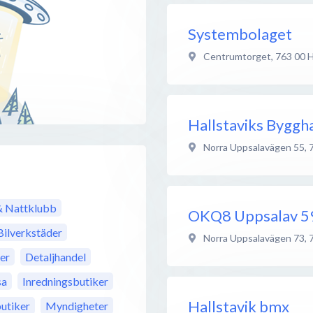
Systembolaget
Centrumtorget
,
763 00
H
Hallstaviks Byggh
Norra Uppsalavägen 55
,
& Nattklubb
OKQ8 Uppsalav 5
Bilverkstäder
Norra Uppsalavägen 73
,
er
Detaljhandel
sa
Inredningsbutiker
Hallstavik bmx
utiker
Myndigheter