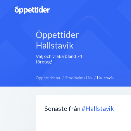
Öppettider
Hallstavik
Välj och vraka bland 74
företag!
Öppettider.nu
Stockholms Län
Hallstavik
Senaste från
#Hallstavik