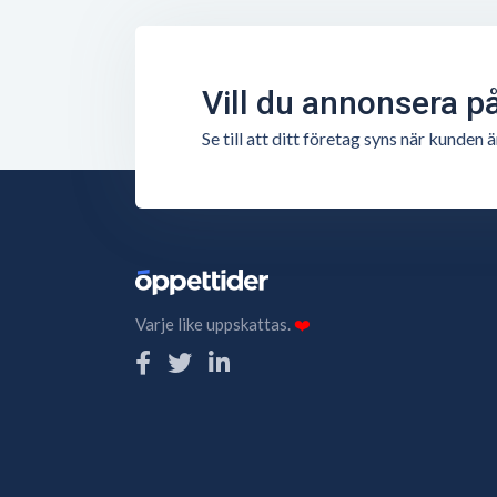
Vill du annonsera p
Se till att ditt företag syns när kunde
Varje like uppskattas.
❤️