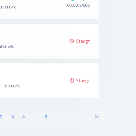
00:00-24:00
allstavik
Stängt
llstavik
Stängt
1
Hallstavik
2
3
4
...
8