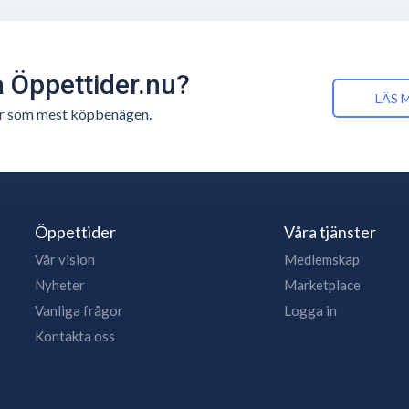
å Öppettider.nu?
LÄS 
n är som mest köpbenägen.
Öppettider
Våra tjänster
Vår vision
Medlemskap
Nyheter
Marketplace
Vanliga frågor
Logga in
Kontakta oss