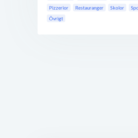
Pizzerior
Restauranger
Skolor
Spo
Övrigt