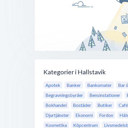
Kategorier i Hallstavik
Apotek
Banker
Bankomater
Bar 
Begravningsbyråer
Bensinstationer
Bokhandel
Bostäder
Butiker
Café
Djurtjänster
Ekonomi
Fordon
Häl
Kosmetika
Köpcentrum
Livsmedelsb