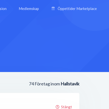
ision
Medlemskap
Öppettider Marketplace
74
Företag inom
Hallstavik
Stängt