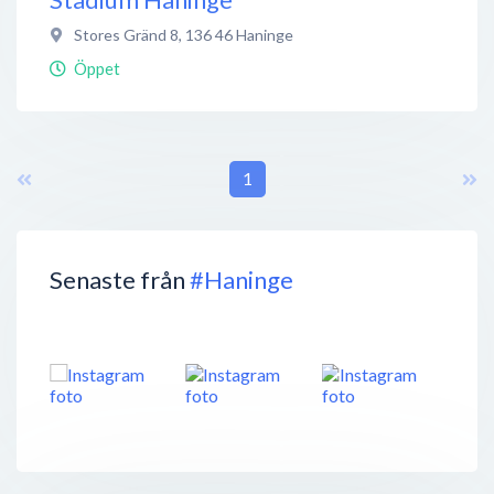
Stores Gränd 8
,
136 46
Haninge
Öppet
1
Senaste från
#Haninge