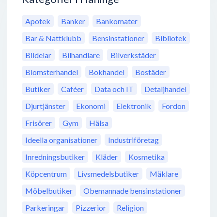
Apotek
Banker
Bankomater
Bar & Nattklubb
Bensinstationer
Bibliotek
Bildelar
Bilhandlare
Bilverkstäder
Blomsterhandel
Bokhandel
Bostäder
Butiker
Caféer
Data och IT
Detaljhandel
Djurtjänster
Ekonomi
Elektronik
Fordon
Frisörer
Gym
Hälsa
Ideella organisationer
Industriföretag
Inredningsbutiker
Kläder
Kosmetika
Köpcentrum
Livsmedelsbutiker
Mäklare
Möbelbutiker
Obemannade bensinstationer
Parkeringar
Pizzerior
Religion