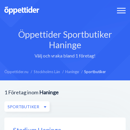
Öppettider Sportbutiker
Haninge
Välj och vraka bland 1 företag!
Öppettider.nu
Stockholms Län
Haninge
Sportbutiker
1
Företag inom
Haninge
SPORTBUTIKER
Stadium Haninge