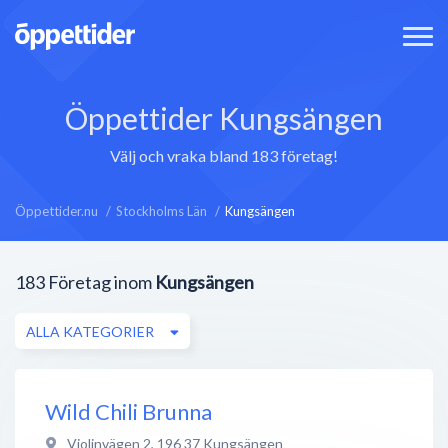
Öppettider Kungsängen
Välj och vraka bland 183 företag!
Öppettider.nu
Stockholms Län
Kungsängen
183
Företag inom
Kungsängen
ALLA KATEGORIER
Wild Chili Brunna
Violinvägen 2
,
196 37
Kungsängen