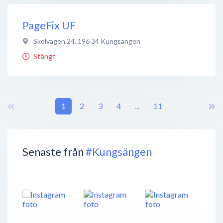
PageFix UF
Skolvägen 24
,
196 34
Kungsängen
Stängt
1
2
3
4
...
11
Senaste från
#Kungsängen