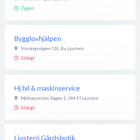
Öppet
Bygglovhjälpen
Storängsvägen 11E, Bv
,
Ljusterö
Stängt
Hj bil & maskinservice
Mjölnarströms Vägen 2
,
184 97
Ljusterö
Stängt
Ljusterö Gårdsbutik