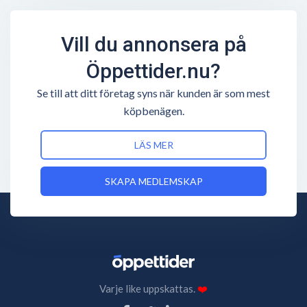
Vill du annonsera på
Öppettider.nu?
Se till att ditt företag syns när kunden är som mest
köpbenägen.
LÄS MER
SKAPA MEDLEMSKAP
Varje like uppskattas.
❤️