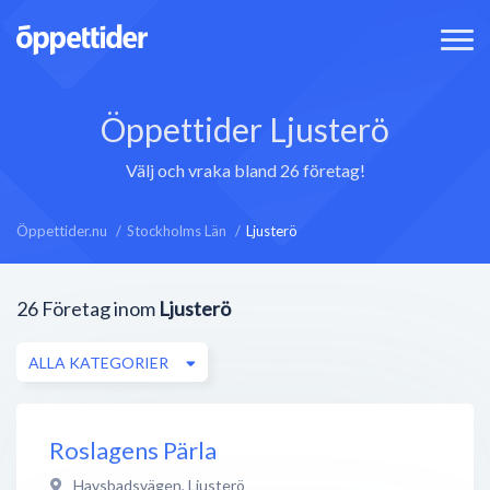
Öppettider Ljusterö
Välj och vraka bland 26 företag!
Öppettider.nu
Stockholms Län
Ljusterö
26
Företag inom
Ljusterö
ALLA KATEGORIER
Roslagens Pärla
Havsbadsvägen
,
Ljusterö