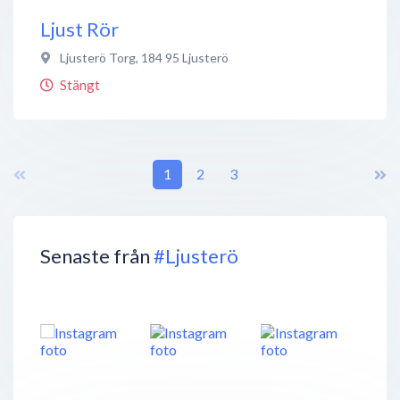
Ljust Rör
Ljusterö Torg
,
184 95
Ljusterö
Stängt
1
2
3
Senaste från
#Ljusterö