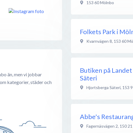
153 60
Mölnbo
Folkets Park i Mö
Kvarnvägen 8
,
153 60
Mö
Butiken på Landet
nbo än, men vi jobbar
Säteri
 om kategorier, städer och
Hjortsberga Säteri
,
153 9
Abbe's Restauran
Fagernäsvägen 2
,
150 21