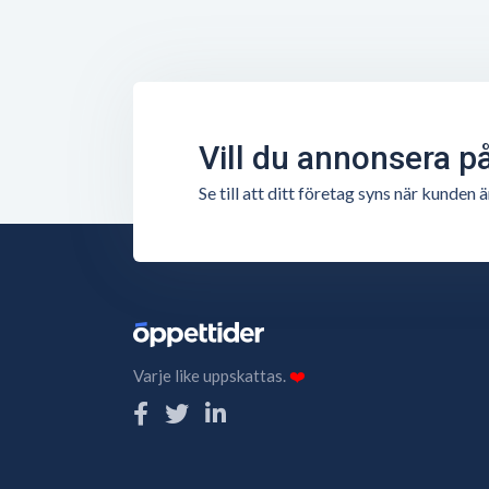
Vill du annonsera p
Se till att ditt företag syns när kunde
Varje like uppskattas.
❤️