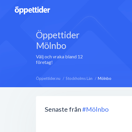
Öppettider
Mölnbo
Välj och vraka bland 12
företag!
Öppettider.nu
Stockholms Län
Mölnbo
Senaste från
#Mölnbo