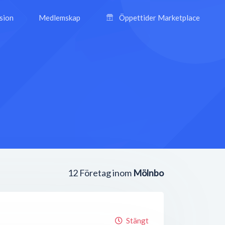
ision
Medlemskap
Öppettider Marketplace
12
Företag inom
Mölnbo
Stängt