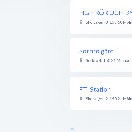
HGH RÖR OCH B
Skolvägen 8
,
153 60
Möl
Sörbro gård
Sörbro 4
,
150 21
Mölnbo
FTI Station
Skolvägen 2
,
150 21
Möl