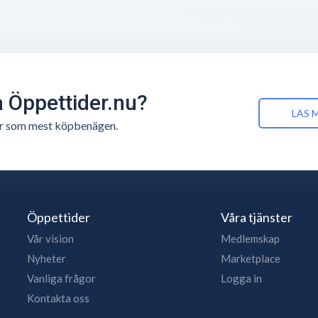
å Öppettider.nu?
LÄS 
n är som mest köpbenägen.
Öppettider
Våra tjänster
Vår vision
Medlemskap
Nyheter
Marketplace
Vanliga frågor
Logga in
Kontakta oss