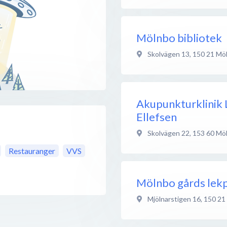
Mölnbo bibliotek
Skolvägen 13
,
150 21
Mö
Akupunkturklinik
Ellefsen
Skolvägen 22
,
153 60
Mö
Restauranger
VVS
Mölnbo gårds lekp
Mjölnarstigen 16
,
150 21